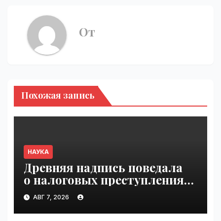
От
Похожая запись
НАУКА
Древняя надпись поведала
о налоговых преступлениях |
VseTime.ru
АВГ 7, 2026