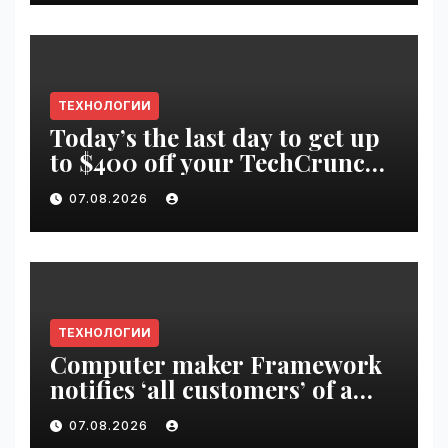
ТЕХНОЛОГИИ
Today’s the last day to get up
to $400 off your TechCrunch
Disrupt 2026 ticket |
07.08.2026
VseTime.ru
ТЕХНОЛОГИИ
Computer maker Framework
notifies ‘all customers’ of a
data breach | VseTime.ru
07.08.2026