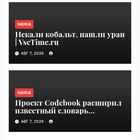
НАУКА
Искали кобальт, нашли уран
| VseTime.ru
АВГ 7, 2026
НАУКА
Проект Codebook расширил
известный словарь
связывания белков с ДНК
АВГ 7, 2026
на 15 процентов | VseTime.ru