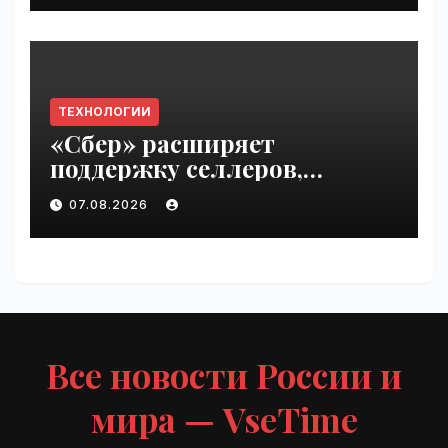
ТЕХНОЛОГИИ
«Сбер» расширяет
поддержку селлеров,
пострадавших от
07.08.2026
инцидентов на складах
Wildberries | VseTime.ru
Все новости России и
мира — VseTime