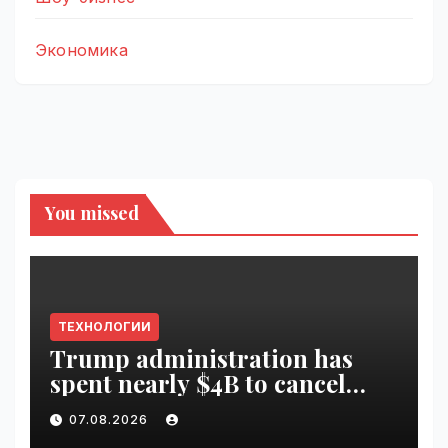
Экономика
You missed
ТЕХНОЛОГИИ
Trump administration has
spent nearly $4B to cancel
offshore wind farms |
07.08.2026
VseTime.ru