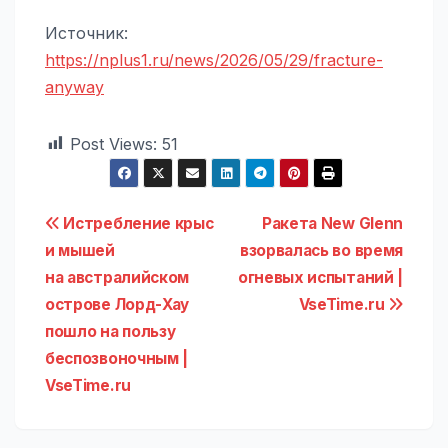
Источник:
https://nplus1.ru/news/2026/05/29/fracture-
anyway
Post Views:
51
Навигация
Истребление крыс
Ракета New Glenn
и мышей
взорвалась во время
по
на австралийском
огневых испытаний |
записям
острове Лорд-Хау
VseTime.ru
пошло на пользу
беспозвоночным |
VseTime.ru