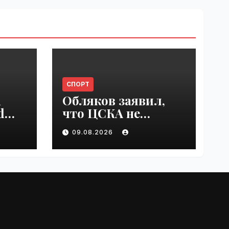
СПОРТ
n
Обляков заявил,
d
что ЦСКА не
est
хватает Акинфеева
09.08.2026
 in
| VseTime.ru
e.ru