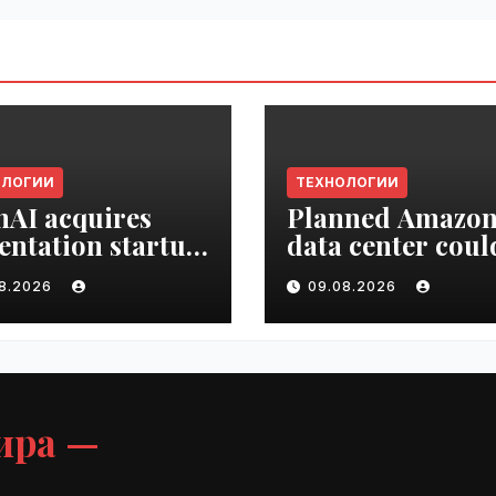
ОЛОГИИ
ТЕХНОЛОГИИ
AI acquires
Planned Amazo
entation startup
data center coul
Slide |
become the bigg
08.2026
09.08.2026
ime.ru
climate polluter
the U.S. | VseTim
ира —