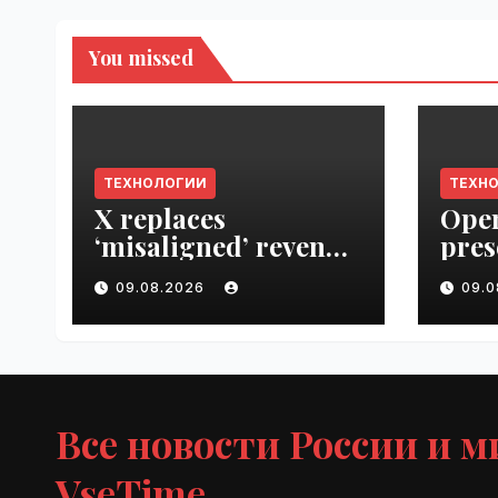
You missed
ТЕХНОЛОГИИ
ТЕХН
X replaces
Open
‘misaligned’ revenue
pres
sharing program
Next
09.08.2026
09.
with Original
VseT
Content Rewards |
VseTime.ru
Все новости России и м
VseTime