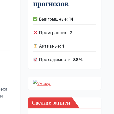
прогнозов
Выигрышные:
14
Проигранные:
2
Активные:
1
Проходимость:
88%
пеха
де.
Свежие записи