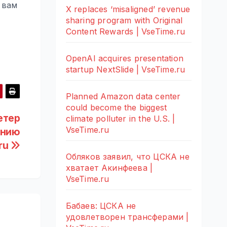
 вам
X replaces ‘misaligned’ revenue
sharing program with Original
Content Rewards | VseTime.ru
OpenAI acquires presentation
startup NextSlide | VseTime.ru
Planned Amazon data center
could become the biggest
етер
climate polluter in the U.S. |
VseTime.ru
ению
.ru
Обляков заявил, что ЦСКА не
хватает Акинфеева |
VseTime.ru
Бабаев: ЦСКА не
удовлетворен трансферами |