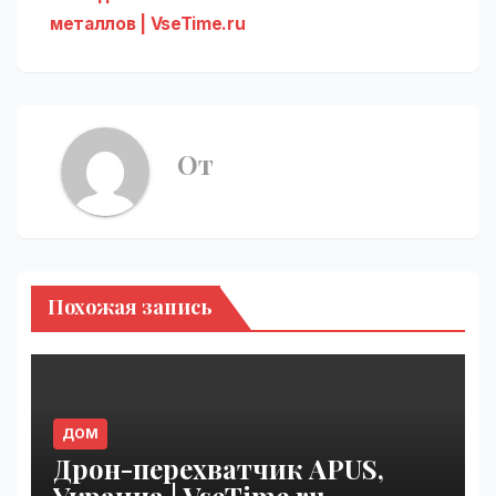
металлов | VseTime.ru
От
Похожая запись
ДОМ
Дрон-перехватчик APUS,
Украина | VseTime.ru