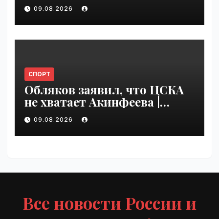
climate polluter in the U.S. |
09.08.2026
VseTime.ru
СПОРТ
Обляков заявил, что ЦСКА
не хватает Акинфеева |
VseTime.ru
09.08.2026
Все новости России и