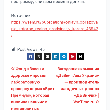
программу, считаем время и деньги.
Источник:
https://wsem.ru/publications/onlayn_obrazova
nie_kotoroe_realno_prodvinet_v_karere_43942
/
Post Views:
45
Навигация
Фонд «Закон и
Загадочная компания
здоровье» провел
«ДаВінчі Авіа Україна»
по
лабораторную
— производитель
записям
проверку корма «Брит
загадочных дронов
Премиум», которая
«Да Винчи» |
выявила наличие в
VseTime.ru
нем ядовитых