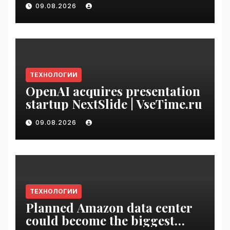
with Original Content
09.08.2026
Rewards | VseTime.ru
ТЕХНОЛОГИИ
OpenAI acquires presentation
startup NextSlide | VseTime.ru
09.08.2026
ТЕХНОЛОГИИ
Planned Amazon data center
could become the biggest