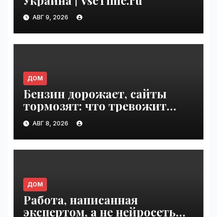
АВГ 9, 2026
ДОМ
Бензин дорожает, сайты
тормозят: что тревожит
россиян больше? |
АВГ 8, 2026
VseTime.ru
ДОМ
Работа, написанная
экспертом, а не нейросетью |