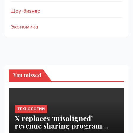
Шоу-бизнес
Экономика
You missed
ТЕХНОЛОГИИ
X replaces ‘misaligned’
revenue sharing program