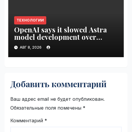
ТЕХНОЛОГИИ
OpenAI says it slowed Astra
model development over
security concerns | VseTime.ru
АВГ 8, 2026
Добавить комментарий
Ваш адрес email не будет опубликован.
Обязательные поля помечены
*
Комментарий
*