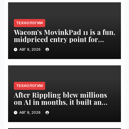
ТЕХНОЛОГИИ
Wacom’s MovinkPad 11 is a fun,
midpriced entry point for
digital artists | VseTime.ru
АВГ 8, 2026
ТЕХНОЛОГИИ
After Rippling blew millions
on AI in months, it built an
employee ROI tool |
АВГ 8, 2026
VseTime.ru