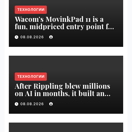
ТЕХНОЛОГИИ
Wacom’s MovinkPad 11 is a
fun, midpriced entry point for
digital artists | VseTime.ru
08.08.2026
ТЕХНОЛОГИИ
After Rippling blew millions
on AI in months, it built an
employee ROI tool |
08.08.2026
VseTime.ru