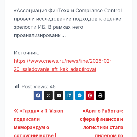
«Ассоциация ФинТех» и Compliance Control
провели исследование подходов к оценке
зрелости ИБ. В рамках него
проанализированы…
Источник:
https://www.cnews.ru/news/line/2026-02-
20_issledovanie_aft_kak_adaptirovat
Post Views:
45
Навигация
«Гарда» и R-Vision
«Авито Работа»:
подписали
сфера финансов и
по
меморандум о
логистики стала
сотрудничестве |
лидером по