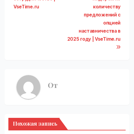
записям
VseTime.ru
количеству
предложений с
опцией
наставничества в
2025 году | VseTime.ru
От
Похожая запись