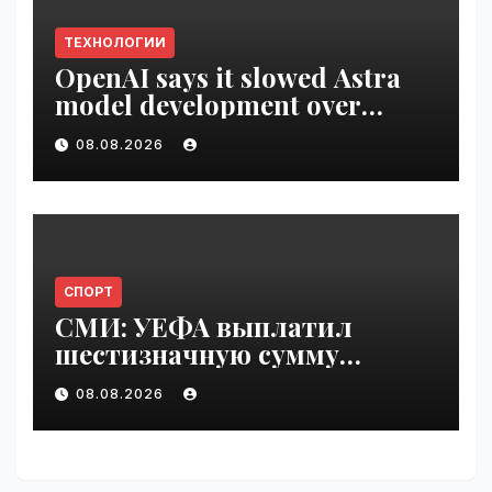
ТЕХНОЛОГИИ
OpenAI says it slowed Astra
model development over
security concerns | VseTime.ru
08.08.2026
СПОРТ
СМИ: УЕФА выплатил
шестизначную сумму
любовнице Инфантино |
08.08.2026
VseTime.ru