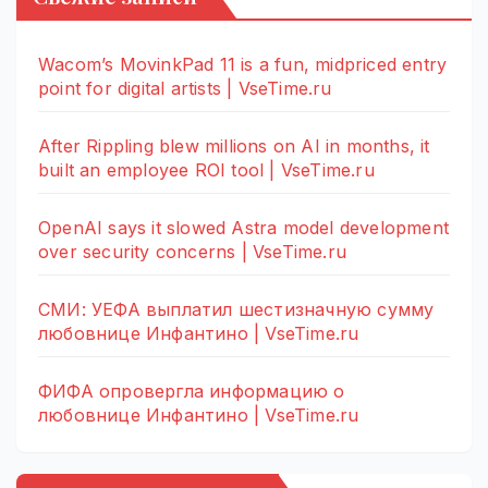
Wacom’s MovinkPad 11 is a fun, midpriced entry
point for digital artists | VseTime.ru
After Rippling blew millions on AI in months, it
built an employee ROI tool | VseTime.ru
OpenAI says it slowed Astra model development
over security concerns | VseTime.ru
СМИ: УЕФА выплатил шестизначную сумму
любовнице Инфантино | VseTime.ru
ФИФА опровергла информацию о
любовнице Инфантино | VseTime.ru