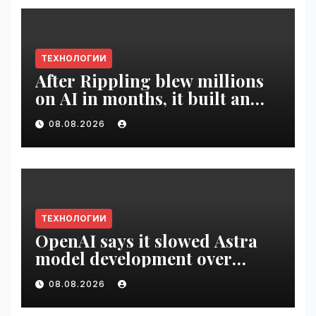
ТЕХНОЛОГИИ
After Rippling blew millions
on AI in months, it built an
employee ROI tool |
08.08.2026
VseTime.ru
ТЕХНОЛОГИИ
OpenAI says it slowed Astra
model development over
security concerns | VseTime.ru
08.08.2026