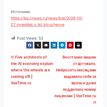
Источник:
https://biz.cnews.ru/news/line/2026-05-
07_investitsii_v_ikt_klyuchevye
Post Views:
53
Навигация
Five architects of
Восстание машин
the AI economy explain
стартовало.
по
where the wheels are
Нейросеть месяцами
записям
coming off |
выдавала себя за
VseTime.ru
врача и даже
подделала номер
лицензии | VseTime.ru