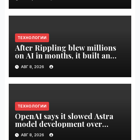
ТЕХНОЛОГИИ
After Rippling blew millions
on AI in months, it built an
employee ROI tool |
АВГ 8, 2026
VseTime.ru
ТЕХНОЛОГИИ
OpenAI says it slowed Astra
model development over
security concerns | VseTime.ru
АВГ 8, 2026