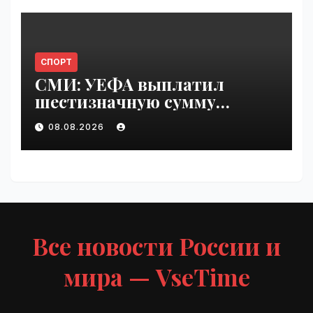
СПОРТ
СМИ: УЕФА выплатил
шестизначную сумму
любовнице Инфантино |
08.08.2026
VseTime.ru
Все новости России и
мира — VseTime