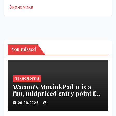
Экономика
You missed
ТЕХНОЛОГИИ
Wacom’s MovinkPad 11 is a
fun, midpriced entry point for
digital artists | VseTime.ru
08.08.2026