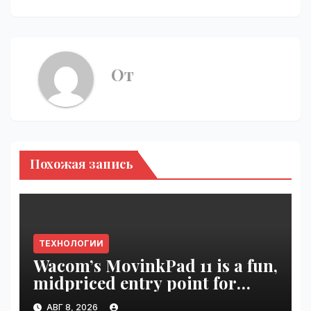
От
Похожая запись
ТЕХНОЛОГИИ
Wacom’s MovinkPad 11 is a fun,
midpriced entry point for
digital artists | VseTime.ru
АВГ 8, 2026