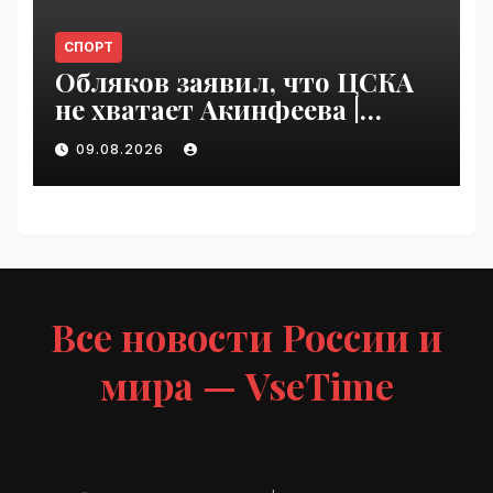
СПОРТ
Обляков заявил, что ЦСКА
не хватает Акинфеева |
VseTime.ru
09.08.2026
Все новости России и
мира — VseTime