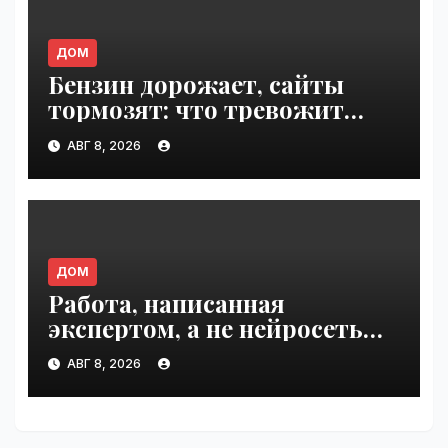
ДОМ
Бензин дорожает, сайты
тормозят: что тревожит
россиян больше? |
АВГ 8, 2026
VseTime.ru
ДОМ
Работа, написанная
экспертом, а не нейросетью |
VseTime.ru
АВГ 8, 2026