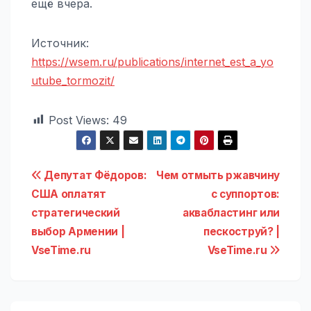
ещё вчера.
Источник:
https://wsem.ru/publications/internet_est_a_yo
utube_tormozit/
Post Views:
49
Навигация
Депутат Фёдоров:
Чем отмыть ржавчину
США оплатят
с суппортов:
по
стратегический
аквабластинг или
записям
выбор Армении |
пескоструй? |
VseTime.ru
VseTime.ru