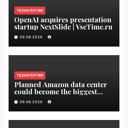
ТЕХНОЛОГИИ
OpenAI acquires presentation
startup NextSlide | VseTime.ru
09.08.2026
ТЕХНОЛОГИИ
Planned Amazon data center
could become the biggest
climate polluter in the U.S. |
09.08.2026
VseTime.ru