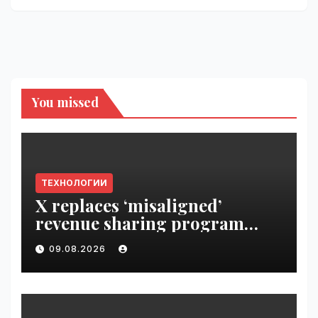
You missed
ТЕХНОЛОГИИ
X replaces ‘misaligned’
revenue sharing program
with Original Content
09.08.2026
Rewards | VseTime.ru