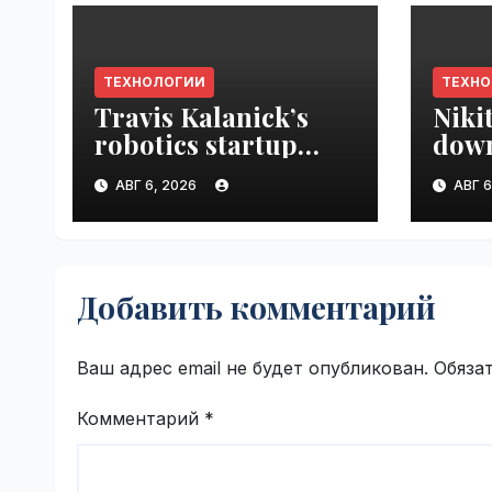
ТЕХНОЛОГИИ
ТЕХН
Travis Kalanick’s
Niki
robotics startup
down
Atoms taps former
prod
АВГ 6, 2026
АВГ 6
Uber finance chief as
VseT
CFO | VseTime.ru
Добавить комментарий
Ваш адрес email не будет опубликован.
Обяза
Комментарий
*