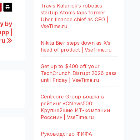
Travis Kalanick’s robotics
startup Atoms taps former
Uber finance chief as CFO |
ey by
VseTime.ru
app |
ru
Nikita Bier steps down as X’s
head of product | VseTime.ru
Get up to $400 off your
TechCrunch Disrupt 2026 pass
until Friday | VseTime.ru
Centicore Group вошла в
рейтинг «CNews500:
Крупнейшие ИТ-компании
России» | VseTime.ru
Руководство ФИФА