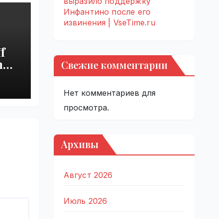
выразило поддержку
Инфантино после его
извинения | VseTime.ru
f
h
Свежие комментарии
s
Нет комментариев для
просмотра.
Архивы
Август 2026
Июль 2026