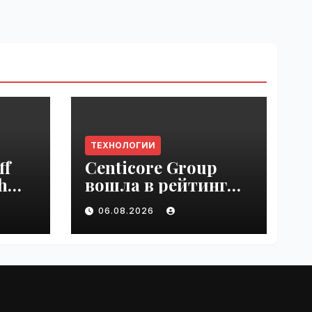
ТЕХНОЛОГИИ
ff
Centicore Group
h
вошла в рейтинг
ss
«CNews500:
06.08.2026
Крупнейшие ИТ-
компании России» |
VseTime.ru