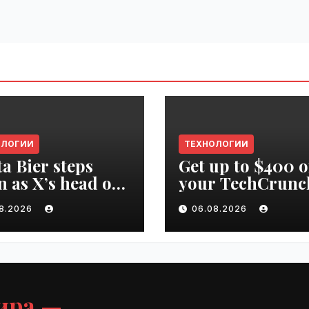
ОЛОГИИ
ТЕХНОЛОГИИ
ta Bier steps
Get up to $400 o
 as X’s head of
your TechCrunc
uct | VseTime.ru
Disrupt 2026 pa
08.2026
06.08.2026
until Friday |
VseTime.ru
ира —