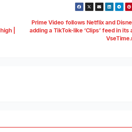
Prime Video follows Netflix and Disn
high |
adding a TikTok-like ‘Clips’ feed in its 
VseTime.