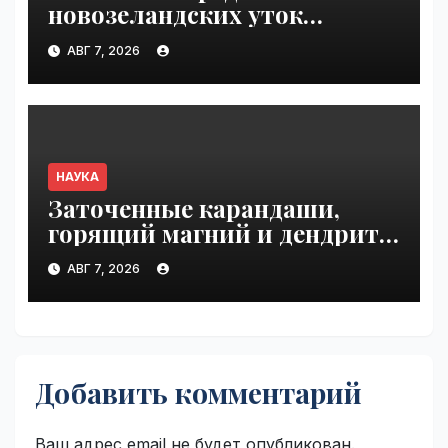
новозеландских уток
одичавшего кота поймали
АВГ 7, 2026
после трех лет поисков |
VseTime.ru
НАУКА
Заточенные карандаши,
горящий магний и дендриты
серебра | VseTime.ru
АВГ 7, 2026
Добавить комментарий
Ваш адрес email не будет опубликован.