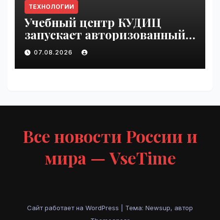
ТЕХНОЛОГИИ
Учебный центр КУДИЦ
запускает авторизованный
курс по
07.08.2026
администрированию Mind
Migrate#guest | VseTime.ru
Все новости России и
мира — VseTime
Сайт работает на WordPress
|
Тема: Newsup, автор