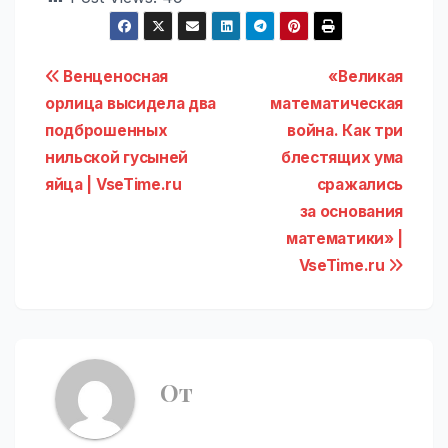
Навигация
Венценосная
«Великая
орлица высидела два
математическая
по
подброшенных
война. Как три
записям
нильской гусыней
блестящих ума
яйца | VseTime.ru
сражались
за основания
математики» |
VseTime.ru
От