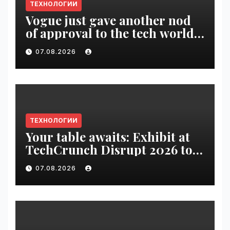
ТЕХНОЛОГИИ
Vogue just gave another nod
of approval to the tech world |
VseTime.ru
07.08.2026
ТЕХНОЛОГИИ
Your table awaits: Exhibit at
TechCrunch Disrupt 2026 to
be seen by thousands |
07.08.2026
VseTime.ru