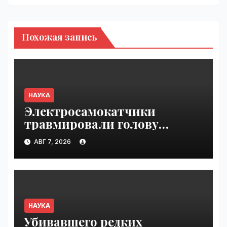
Похожая запись
НАУКА
Электросамокатчики
травмировали голову
и внутренние органы чаще
АВГ 7, 2026
мотоциклистов
и велосипедистов |
VseTime.ru
НАУКА
Убивавшего редких