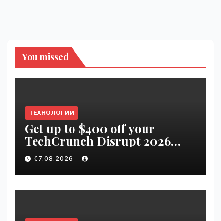
You missed
ТЕХНОЛОГИИ
Get up to $400 off your
TechCrunch Disrupt 2026
pass until tomorrow |
07.08.2026
VseTime.ru