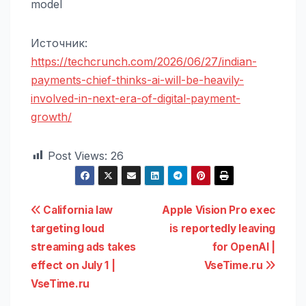
model
Источник:
https://techcrunch.com/2026/06/27/indian-
payments-chief-thinks-ai-will-be-heavily-
involved-in-next-era-of-digital-payment-
growth/
Post Views:
26
Навигация
California law
Apple Vision Pro exec
targeting loud
is reportedly leaving
по
streaming ads takes
for OpenAI |
записям
effect on July 1 |
VseTime.ru
VseTime.ru