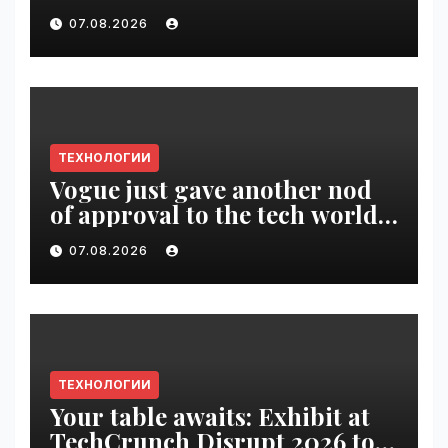
pass until tomorrow |
07.08.2026
VseTime.ru
ТЕХНОЛОГИИ
Vogue just gave another nod
of approval to the tech world |
VseTime.ru
07.08.2026
ТЕХНОЛОГИИ
Your table awaits: Exhibit at
TechCrunch Disrupt 2026 to