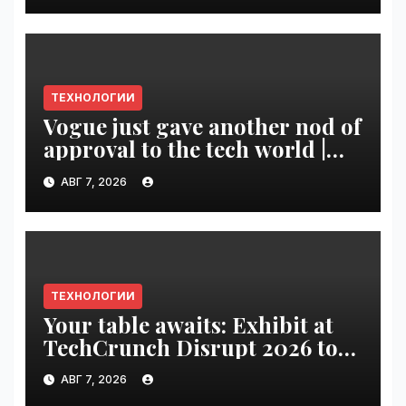
ТЕХНОЛОГИИ
Vogue just gave another nod of
approval to the tech world |
VseTime.ru
АВГ 7, 2026
ТЕХНОЛОГИИ
Your table awaits: Exhibit at
TechCrunch Disrupt 2026 to
be seen by thousands |
АВГ 7, 2026
VseTime.ru