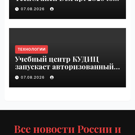
be seen by thousands |
07.08.2026
VseTime.ru
ТЕХНОЛОГИИ
Учебный центр КУДИЦ
запускает авторизованный
курс по
07.08.2026
администрированию Mind
Migrate#guest | VseTime.ru
Все новости России и