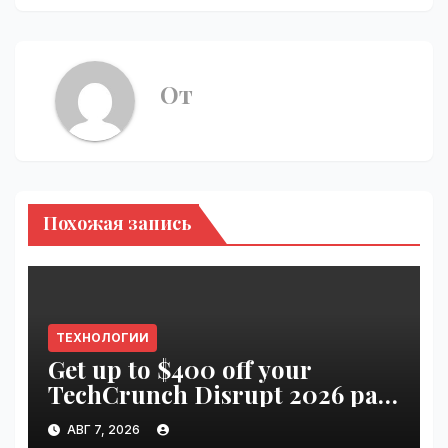
От
Похожая запись
ТЕХНОЛОГИИ
Get up to $400 off your
TechCrunch Disrupt 2026 pass
until tomorrow | VseTime.ru
АВГ 7, 2026