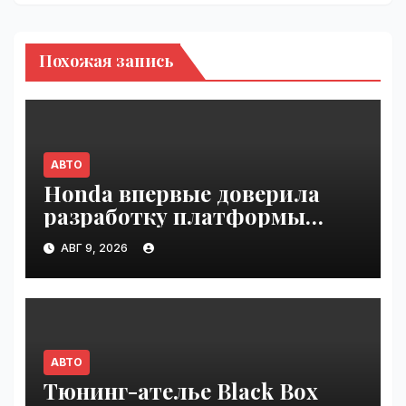
Похожая запись
АВТО
Honda впервые доверила
разработку платформы
индийской компании Tata
АВГ 9, 2026
Technologies | VseTime.ru
АВТО
Тюнинг-ателье Black Box