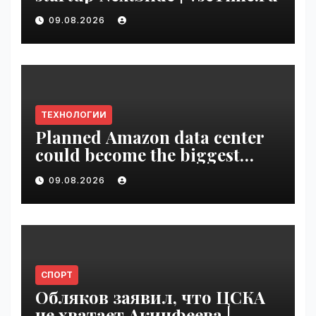
09.08.2026
ТЕХНОЛОГИИ
Planned Amazon data center
could become the biggest
climate polluter in the U.S. |
09.08.2026
VseTime.ru
СПОРТ
Обляков заявил, что ЦСКА
не хватает Акинфеева |