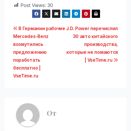
Post Views:
30
Навигация
В Германии рабочие
J.D. Power перечислил
Mercedes-Benz
30 авто китайского
по
возмутились
производства,
записям
предложению
которые не ломаются
поработать
| VseTime.ru
бесплатно |
VseTime.ru
От