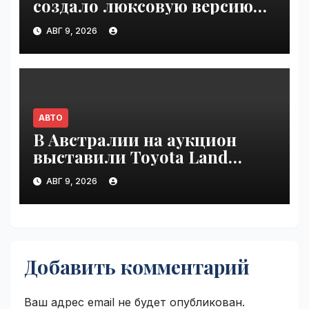
создало люксовую версию
Land Cruiser 70 | VseTime.ru
АВГ 9, 2026
АВТО
В Австралии на аукцион
выставили Toyota Land
Cruiser 200, проехавший 1
АВГ 9, 2026
млн км | VseTime.ru
Добавить комментарий
Ваш адрес email не будет опубликован.