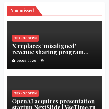
You missed
ТЕХНОЛОГИИ
X replaces ‘misaligned’
revenue sharing program
with Original Content
09.08.2026
Rewards | VseTime.ru
ТЕХНОЛОГИИ
OpenAI acquires presentation
startup NextSlide | VseTime.ru