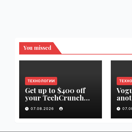
You missed
ТЕХНОЛОГИИ
ТЕХН
Get up to $400 off
Vogu
your TechCrunch
anot
Disrupt 2026 pass
appr
07.08.2026
07.
until tomorrow |
worl
VseTime.ru