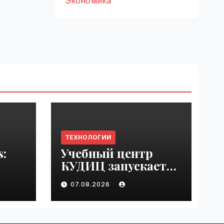
Экономика
ТЕХНОЛОГИИ
s:
Учебный центр
КУДИЦ запускает
rupt
авторизованный
07.08.2026
by
курс по
администрировани
ю Mind