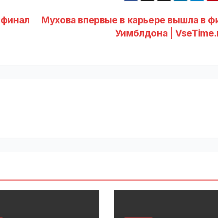
уфинал
Мухова впервые в карьере вышла в ф
Уимблдона | VseTime.