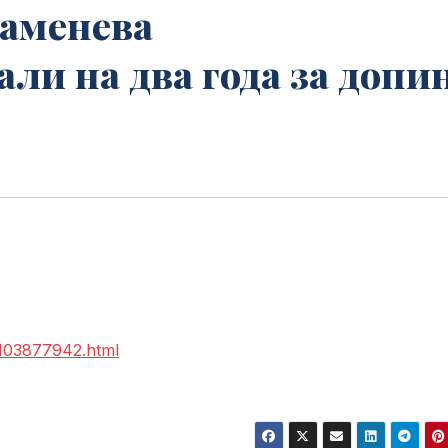
аменева
и на два года за допи
2103877942.html