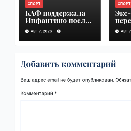
СПОРТ
СПОРТ
КАФ поддержала
Экс
Инфантино после
пер
встречи ФИФА в
"Ло
АВГ 7, 2026
АВГ 7
Марокко |
Куба
VseTime.ru
VseT
Добавить комментарий
Ваш адрес email не будет опубликован.
Обяза
Комментарий
*