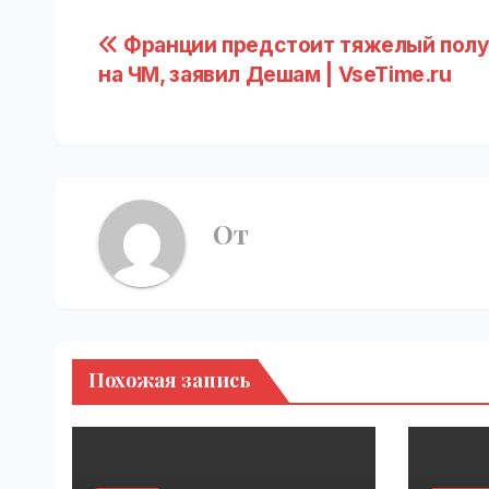
Навигация
Франции предстоит тяжелый пол
на ЧМ, заявил Дешам | VseTime.ru
по
записям
От
Похожая запись