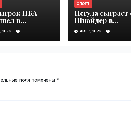
СПОРТ
-игрок НБА
Пегула сыграет 
ешел в
Шнайдер в
комотив-
четвертом круг
, 2026
АВГ 7, 2026
нь" |
турнира в Торо
ime.ru
| VseTime.ru
тельные поля помечены
*