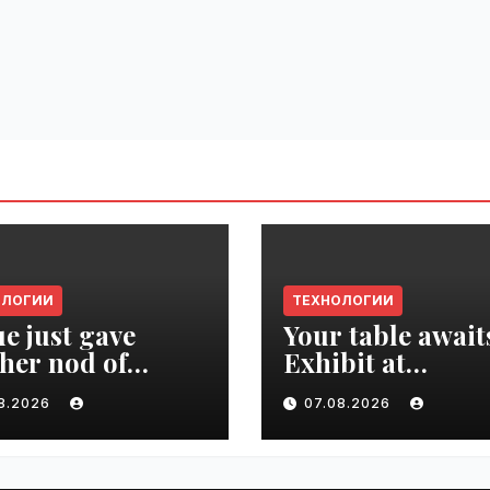
ОЛОГИИ
ТЕХНОЛОГИИ
e just gave
Your table await
her nod of
Exhibit at
oval to the tech
TechCrunch Dis
08.2026
07.08.2026
d | VseTime.ru
2026 to be seen 
thousands |
VseTime.ru