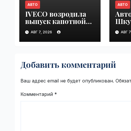
АВТО
АВТО
IVECO возродила
Авт
выпуск капотной
Шку
модели Strator для
под
АВГ 7, 2026
АВГ 7
Европы |
раз
VseTime.ru
скор
доро
VseT
Добавить комментарий
Ваш адрес email не будет опубликован.
Обяза
Комментарий
*