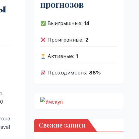
прогнозов
ы
Выигрышные:
14
Проигранные:
2
Активные:
1
Проходимость:
88%
о.
50
гона
Свежие записи
aval