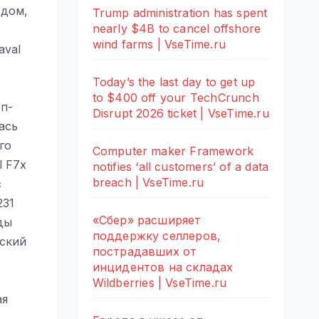
одом,
Trump administration has spent
nearly $4B to cancel offshore
wind farms | VseTime.ru
aval
Today’s the last day to get up
to $400 off your TechCrunch
оп-
Disrupt 2026 ticket | VseTime.ru
ась
го
Computer maker Framework
l F7x
notifies ‘all customers’ of a data
breach | VseTime.ru
с
231
«Сбер» расширяет
ды
поддержку селлеров,
еский
пострадавших от
инцидентов на складах
Wildberries | VseTime.ru
ая