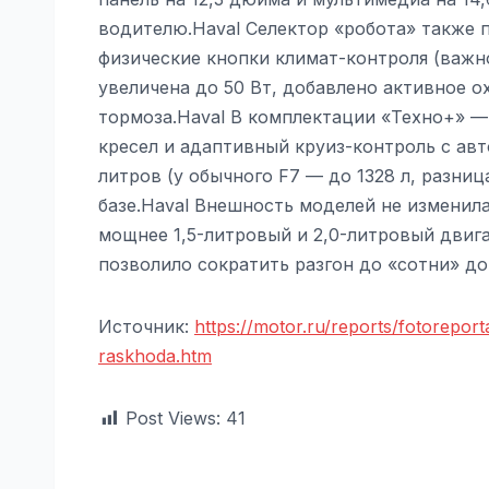
водителю.Haval Селектор «робота» также 
физические кнопки климат-контроля (важн
увеличена до 50 Вт, добавлено активное 
тормоза.Haval В комплектации «Техно+» —
кресел и адаптивный круиз-контроль с ав
литров (у обычного F7 — до 1328 л, разни
базе.Haval Внешность моделей не изменила
мощнее 1,5-литровый и 2,0-литровый двига
позволило сократить разгон до «сотни» до
Источник:
https://motor.ru/reports/fotorepo
raskhoda.htm
Post Views:
41