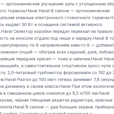
е — эргономические улучшения: руль с утолщенным об
ого тормоза.Haval Haval В салоне — эргономические
дельная клавиша электронного стояночного тормоза.H
рь выдает 50 Вт и оснащена системой активного
.Haval Селектор коробки передач переехал на правую
сто на консоли отдали под ниши и зарядку.Haval В т
рорегулировку по 8 направлениям вместо 6 — добавил
«зимних» опций — обогрев всех сидений, руля, лобово
иляция передних кресел — тоже в наличии.Haval Hava
 крышей», а самостоятельное спортивное кросс-купе 
ость: 2,0-литровый турбомотор форсировали со 192 до 
м.Haval Разгон до 100 км/ч теперь занимает 7,8 секун
 на динамику в своем классе.Haval При этом экологич
а в смешанном цикле снизился до 8,5 л/100 км.Haval
 хрома, черная глянцевая решетка радиатора, красные
хлопа.Haval В салоне — два больших экрана: приборн
,6 дюйма. Центральный дисплей развернут к