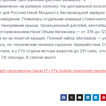
перенесен на рулевую колонку. На центральной консо
о для России).Haval Мощность беспроводной зарядки
охлаждение. Появилась отдельная клавиша стояночног
 панорамная крыша, проекционный дисплей, вентиля
тоторможением.Haval Объем багажника — от 376 до 12
ца из-за покатой крыши). Полный набор обогревов — у
сь, но техническая начинка серьезно переработана. С
тели, а у F7x отдача мотора выросла до 231 силы, что
 7,8 секунды. В салоне много
rtazh-obnovlennye-haval-f7-i-f7x-bolshe-moshnosti-mensh