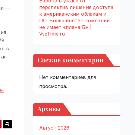
Европа в ужасе от
перспектив лишения доступа
ли —
к американским облакам и
ПО. Большинство компаний
о
не имеет «плана Б» |
ция
VseTime.ru
78
же в
тал
Свежие комментарии
Нет комментариев для
просмотра.
e-
Архивы
Август 2026