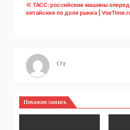
Навигация
ТАСС: российские машины оперед
китайские по доле рынка | VseTime.r
по
записям
От
Похожая запись