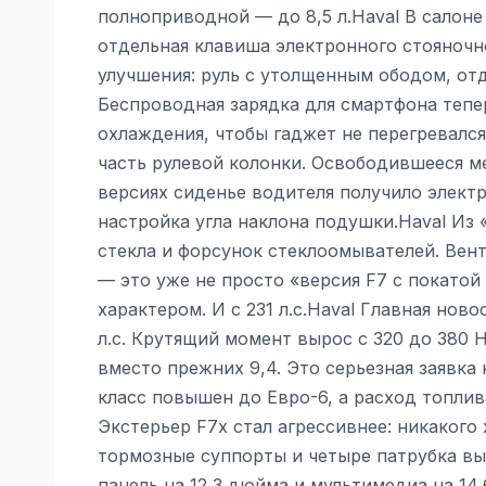
полноприводной — до 8,5 л.Haval В салон
отдельная клавиша электронного стояночн
улучшения: руль с утолщенным ободом, от
Беспроводная зарядка для смартфона тепе
охлаждения, чтобы гаджет не перегревался
часть рулевой колонки. Освободившееся ме
версиях сиденье водителя получило элект
настройка угла наклона подушки.Haval Из 
стекла и форсунок стеклоомывателей. Вент
— это уже не просто «версия F7 с покатой
характером. И с 231 л.с.Haval Главная нов
л.с. Крутящий момент вырос с 320 до 380 Н
вместо прежних 9,4. Это серьезная заявка
класс повышен до Евро-6, а расход топлив
Экстерьер F7x стал агрессивнее: никакого
тормозные суппорты и четыре патрубка вы
панель на 12,3 дюйма и мультимедиа на 14