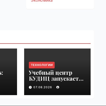
Экономика
ТЕХНОЛОГИИ
s:
Учебный центр
КУДИЦ запускает
rupt
авторизованный
07.08.2026
by
курс по
администрировани
ю Mind