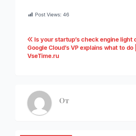
Post Views:
46
Навигация
Is your startup’s check engine light 
Google Cloud’s VP explains what to do 
по
VseTime.ru
записям
От