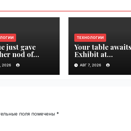
ОЛОГИИ
ТЕХНОЛОГИИ
e just gave
Your table awaits
her nod of
Exhibit at
oval to the tech
TechCrunch Dis
, 2026
АВГ 7, 2026
d | VseTime.ru
2026 to be seen 
thousands |
VseTime.ru
тельные поля помечены
*