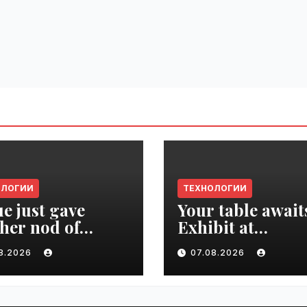
ОЛОГИИ
ТЕХНОЛОГИИ
e just gave
Your table await
her nod of
Exhibit at
oval to the tech
TechCrunch Dis
08.2026
07.08.2026
d | VseTime.ru
2026 to be seen 
thousands |
VseTime.ru