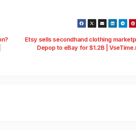
on?
Etsy sells secondhand clothing market
|
Depop to eBay for $1.2B | VseTime