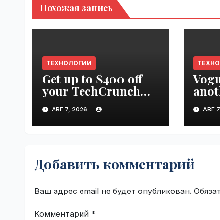
Похожая запись
ТЕХНОЛОГИИ
ТЕХН
Get up to $400 off
Vogu
your TechCrunch
anot
Disrupt 2026 pass
appr
АВГ 7, 2026
АВГ 7
until tomorrow |
worl
VseTime.ru
Добавить комментарий
Ваш адрес email не будет опубликован.
Обяза
Комментарий
*