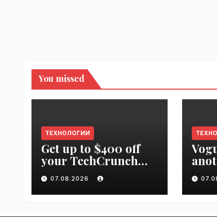
You missed
ТЕХНОЛОГИИ
ТЕХН
Get up to $400 off
Vogu
your TechCrunch
anot
Disrupt 2026 pass
appr
07.08.2026
07.
until tomorrow |
worl
VseTime.ru