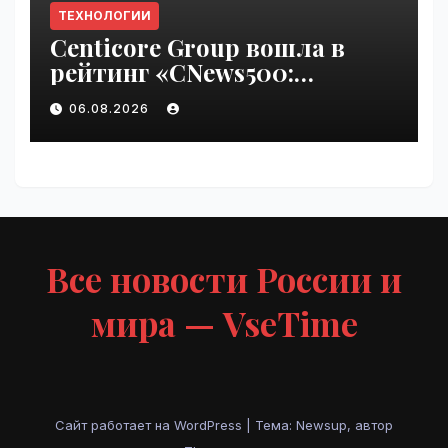
ТЕХНОЛОГИИ
Centicore Group вошла в
рейтинг «CNews500:
Крупнейшие ИТ-компании
06.08.2026
России» | VseTime.ru
Все новости России и
мира — VseTime
Сайт работает на WordPress
|
Тема: Newsup, автор