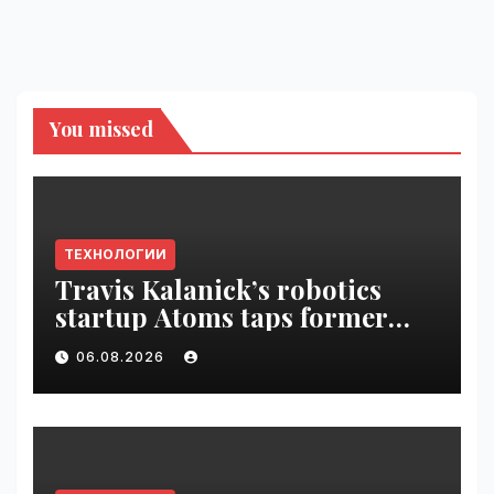
You missed
ТЕХНОЛОГИИ
Travis Kalanick’s robotics
startup Atoms taps former
Uber finance chief as CFO |
06.08.2026
VseTime.ru