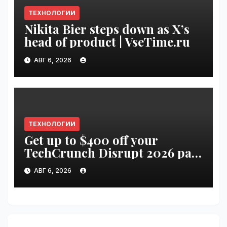
ТЕХНОЛОГИИ
Nikita Bier steps down as X’s
head of product | VseTime.ru
АВГ 6, 2026
ТЕХНОЛОГИИ
Get up to $400 off your
TechCrunch Disrupt 2026 pass
until Friday | VseTime.ru
АВГ 6, 2026