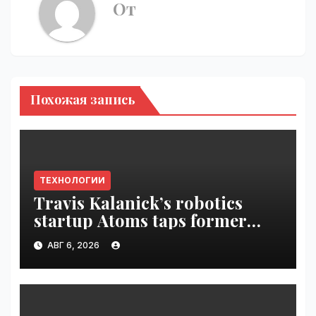
От
Похожая запись
ТЕХНОЛОГИИ
Travis Kalanick’s robotics
startup Atoms taps former
Uber finance chief as CFO |
АВГ 6, 2026
VseTime.ru