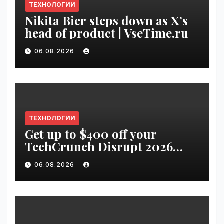
ТЕХНОЛОГИИ
Nikita Bier steps down as X’s
head of product | VseTime.ru
06.08.2026
ТЕХНОЛОГИИ
Get up to $400 off your
TechCrunch Disrupt 2026
pass until Friday | VseTime.ru
06.08.2026