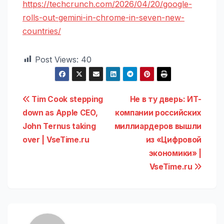
https://techcrunch.com/2026/04/20/google-
rolls-out-gemini-in-chrome-in-seven-new-
countries/
Post Views:
40
Навигация
Tim Cook stepping
Не в ту дверь: ИТ-
down as Apple CEO,
компании российских
по
John Ternus taking
миллиардеров вышли
записям
over | VseTime.ru
из «Цифровой
экономики» |
VseTime.ru