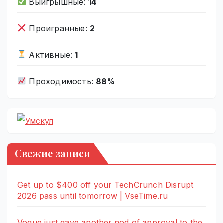
Выигрышные:
14
Проигранные:
2
Активные:
1
Проходимость:
88%
Свежие записи
Get up to $400 off your TechCrunch Disrupt
2026 pass until tomorrow | VseTime.ru
Vogue just gave another nod of approval to the