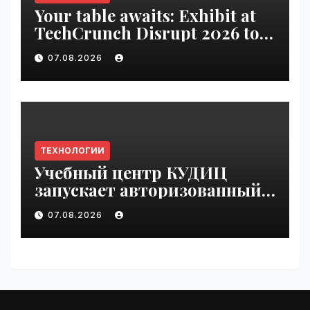
Your table awaits: Exhibit at
TechCrunch Disrupt 2026 to
be seen by thousands |
07.08.2026
VseTime.ru
ТЕХНОЛОГИИ
Учебный центр КУДИЦ
запускает авторизованный
курс по
07.08.2026
администрированию Mind
Migrate#guest | VseTime.ru