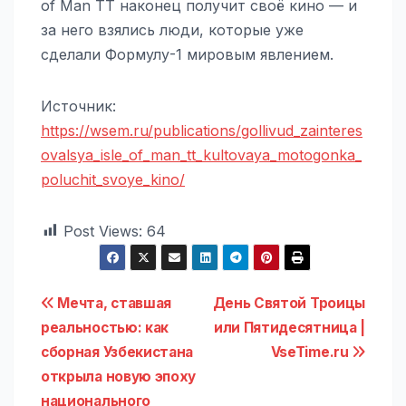
of Man TT наконец получит своё кино — и
за него взялись люди, которые уже
сделали Формулу-1 мировым явлением.
Источник:
https://wsem.ru/publications/gollivud_zainteres
ovalsya_isle_of_man_tt_kultovaya_motogonka_
poluchit_svoye_kino/
Post Views:
64
Навигация
Мечта, ставшая
День Святой Троицы
реальностью: как
или Пятидесятница |
по
сборная Узбекистана
VseTime.ru
записям
открыла новую эпоху
национального