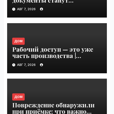
обязательными с сентября
АВГ 7, 2026
2026 года: готов ли рынок к
переходу | VseTime.ru
ДОМ
Рабочий доступ — это уже
часть производства |
VseTime.ru
АВГ 7, 2026
ДОМ
Повреждение обнаружили
при приёмке: что важно