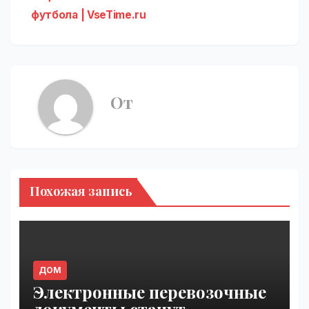
футбола | VseTime.ru
От
Похожая запись
ДОМ
Электронные перевозочные
документы станут