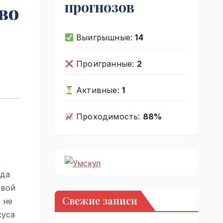
прогнозов
во
Выигрышные:
14
Проигранные:
2
Активные:
1
Проходимость:
88%
нда
овой
Свежие записи
 не
куса