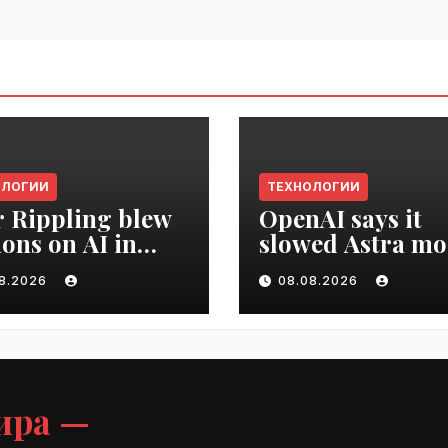
ОЛОГИИ
ТЕХНОЛОГИИ
r Rippling blew
OpenAI says it
ions on AI in
slowed Astra mo
hs, it built an
development ov
08.2026
08.08.2026
oyee ROI tool |
security concern
ime.ru
VseTime.ru
ира —