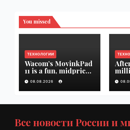
You missed
ТЕХНОЛОГИИ
ТЕХН
Wacom’s MovinkPad
Afte
11 is a fun, midpriced
mill
entry point for
mont
08.08.2026
08.
digital artists |
empl
VseTime.ru
VseT
Все новости России и м