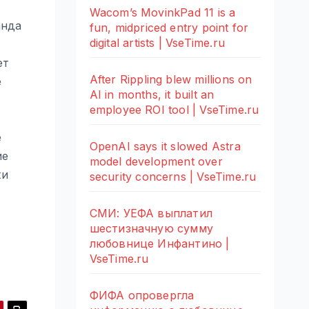
Wacom’s MovinkPad 11 is a
анда
fun, midpriced entry point for
digital artists | VseTime.ru
ет
After Rippling blew millions on
е
AI in months, it built an
employee ROI tool | VseTime.ru
е
OpenAI says it slowed Astra
ие
model development over
жи
security concerns | VseTime.ru
СМИ: УЕФА выплатил
шестизначную сумму
любовнице Инфантино |
VseTime.ru
ФИФА опровергла