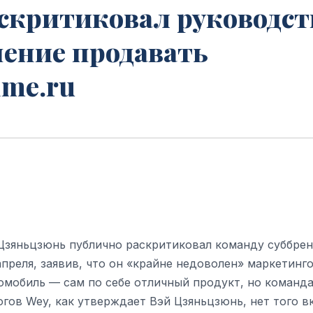
раскритиковал руководст
мение продавать
ime.ru
 Цзяньцзюнь публично раскритиковал команду суббре
преля, заявив, что он «крайне недоволен» маркетинг
омобиль — сам по себе отличный продукт, но команда
огов Wey, как утверждает Вэй Цзяньцзюнь, нет того в