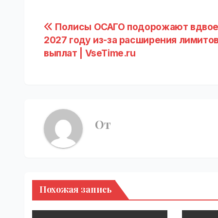
Навигация
Полисы ОСАГО подорожают вдвое
2027 году из-за расширения лимито
по
выплат | VseTime.ru
записям
От
Похожая запись