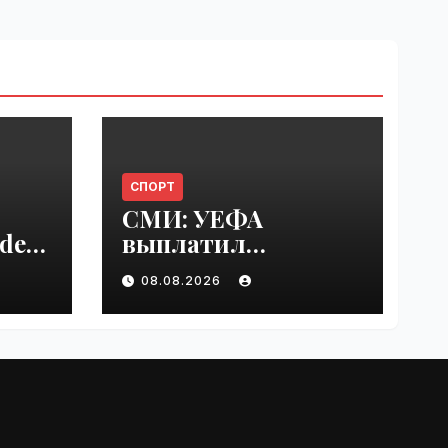
СПОРТ
СМИ: УЕФА
del
выплатил
er
шестизначную
08.08.2026
s |
сумму любовнице
Инфантино |
VseTime.ru