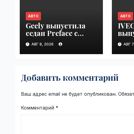
АВТО
АВТО
Geely выпустила
IVE
седан Preface с
вып
антикрылом и
моде
АВГ 8, 2026
АВГ 7
красными
Евро
суппортами |
VseT
VseTime.ru
Добавить комментарий
Ваш адрес email не будет опубликован.
Обяза
Комментарий
*