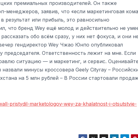
мецких премиальных производителей. Он также
п-менеджеров, заявив, что «если маркетинговая ком
в результат или прибыль, это равносильно
л, что бренд Wey ещё молод и действительно не уме
ассказать обо всём сразу, у них нет фокуса, и они н
е вечер гендиректор Wey Чжао Юнпо опубликовал
у председателя. Ответственность лежит на мне. Если
правлю ситуацию — и маркетинг, и сервис. Оценивайт
 назвали минусы кроссовера Geely Cityray – Российск
стана на 5 млн рублей – В России стартовали прода
all-pristydil-marketologov-wey-za-khalatnost-i-otsutstvie-