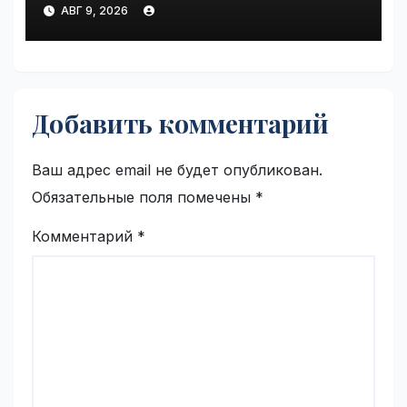
climate polluter in the U.S. |
АВГ 9, 2026
VseTime.ru
Добавить комментарий
Ваш адрес email не будет опубликован.
Обязательные поля помечены
*
Комментарий
*