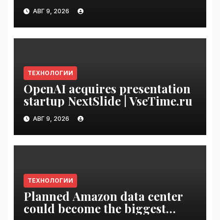
Original Content Rewards |
АВГ 9, 2026
VseTime.ru
ТЕХНОЛОГИИ
OpenAI acquires presentation
startup NextSlide | VseTime.ru
АВГ 9, 2026
ТЕХНОЛОГИИ
Planned Amazon data center
could become the biggest