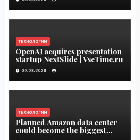
Rewards | VseTime.ru
ТЕХНОЛОГИИ
OpenAI acquires presentation
startup NextSlide | VseTime.ru
09.08.2026
ТЕХНОЛОГИИ
Planned Amazon data center
could become the biggest
climate polluter in the U.S. |