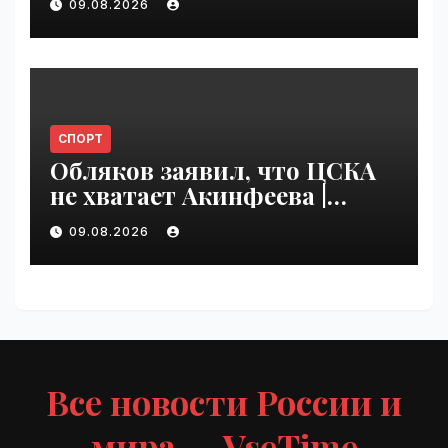
09.08.2026
VseTime.ru
СПОРТ
Обляков заявил, что ЦСКА
не хватает Акинфеева |
VseTime.ru
09.08.2026
Все новости России и
мира — VseTime