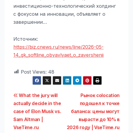
инвестиционно-технологический холдинг
с фокусом на инновации, объявляет о
завершении…
Источник:
https://biz.cnews.ru/news/line/2026-05-
14_gk_softline_obyavlyaet_o_zavershenii
Post Views:
48
Навигация
What the jury will
Рынок colocation
actually decide in the
подошел к точке
по
case of Elon Musk vs.
баланса: цены могут
записям
Sam Altman |
вырасти до 10% в
VseTime.ru
2026 году | VseTime.ru