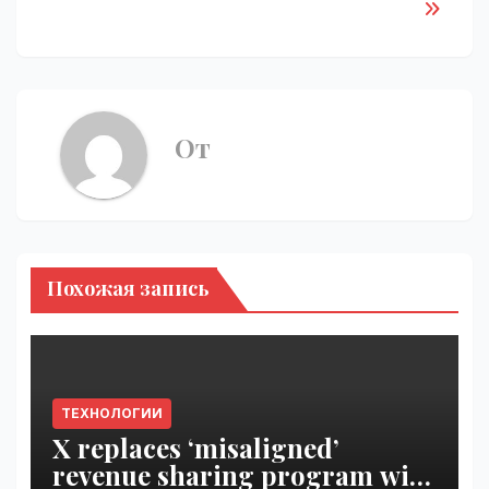
От
Похожая запись
ТЕХНОЛОГИИ
X replaces ‘misaligned’
revenue sharing program with