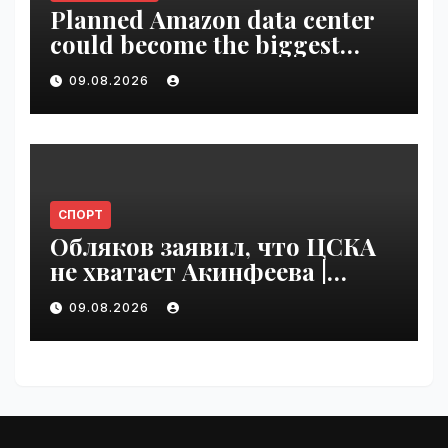
Planned Amazon data center
could become the biggest
climate polluter in the U.S. |
09.08.2026
VseTime.ru
СПОРТ
Обляков заявил, что ЦСКА
не хватает Акинфеева |
VseTime.ru
09.08.2026