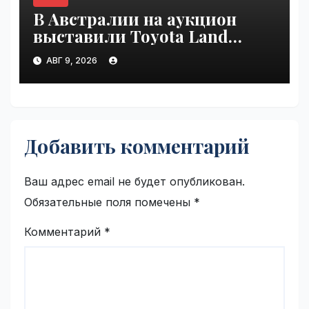
В Австралии на аукцион
выставили Toyota Land
Cruiser 200, проехавший 1
АВГ 9, 2026
млн км | VseTime.ru
Добавить комментарий
Ваш адрес email не будет опубликован.
Обязательные поля помечены
*
Комментарий
*