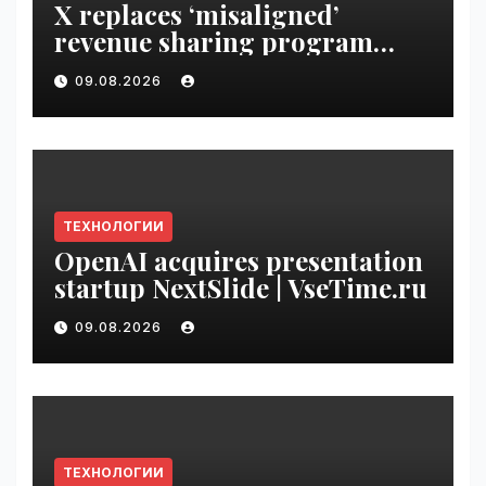
X replaces ‘misaligned’
revenue sharing program
with Original Content
09.08.2026
Rewards | VseTime.ru
ТЕХНОЛОГИИ
OpenAI acquires presentation
startup NextSlide | VseTime.ru
09.08.2026
ТЕХНОЛОГИИ