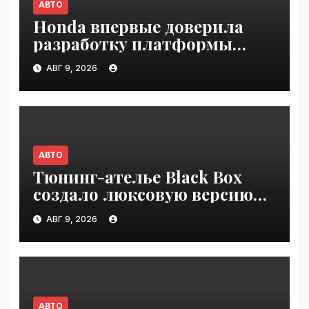
АВТО
Honda впервые доверила
разработку платформы
индийской компании Tata
АВГ 9, 2026
Technologies | VseTime.ru
АВТО
Тюнинг-ателье Black Box
создало люксовую версию
Land Cruiser 70 | VseTime.ru
АВГ 9, 2026
АВТО