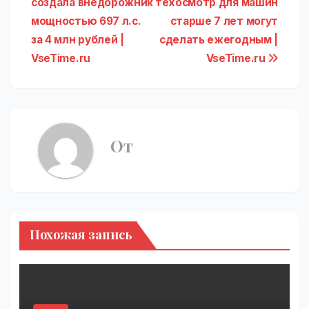
создала внедорожник
техосмотр для машин
по
мощностью 697 л.с.
старше 7 лет могут
записям
за 4 млн рублей |
сделать ежегодным |
VseTime.ru
VseTime.ru
От
Похожая запись