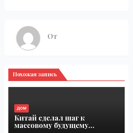
От
Похожая запись
ДОМ
Китай сделал шаг к
массовому будущему
воздушного транспорта |