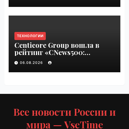
ТЕХНОЛОГИИ
Centicore Group вошла в
рейтинг «CNews500:
Крупнейшие ИТ-компании
06.08.2026
России» | VseTime.ru
Все новости России и
мира — VseTime