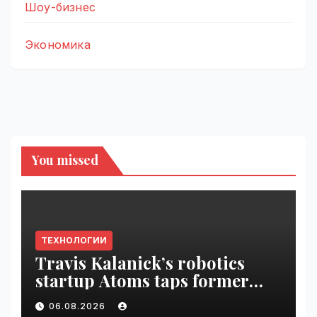
Шоу-бизнес
Экономика
You missed
ТЕХНОЛОГИИ
Travis Kalanick’s robotics
startup Atoms taps former
Uber finance chief as CFO |
06.08.2026
VseTime.ru