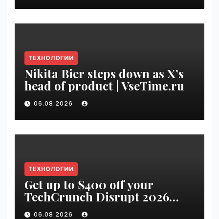
ТЕХНОЛОГИИ
Nikita Bier steps down as X’s
head of product | VseTime.ru
06.08.2026
ТЕХНОЛОГИИ
Get up to $400 off your
TechCrunch Disrupt 2026
pass until Friday | VseTime.ru
06.08.2026