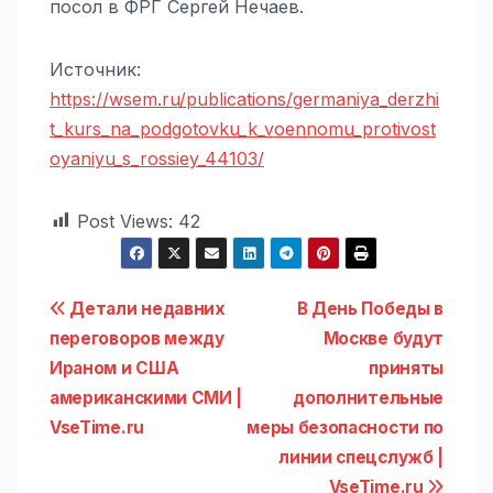
посол в ФРГ Сергей Нечаев.
Источник:
https://wsem.ru/publications/germaniya_derzhi
t_kurs_na_podgotovku_k_voennomu_protivost
oyaniyu_s_rossiey_44103/
Post Views:
42
Навигация
Детали недавних
В День Победы в
переговоров между
Москве будут
по
Ираном и США
приняты
записям
американскими СМИ |
дополнительные
VseTime.ru
меры безопасности по
линии спецслужб |
VseTime.ru