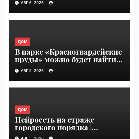
АВГ 6, 2026
VseTime.ru
ДОМ
В парке «Красногвардейские
пруды» можно будет найти
настоящего друга |
АВГ 5, 2026
VseTime.ru
ДОМ
Нейросеть на страже
городского порядка |
VseTime.ru
АВГ 5, 2026