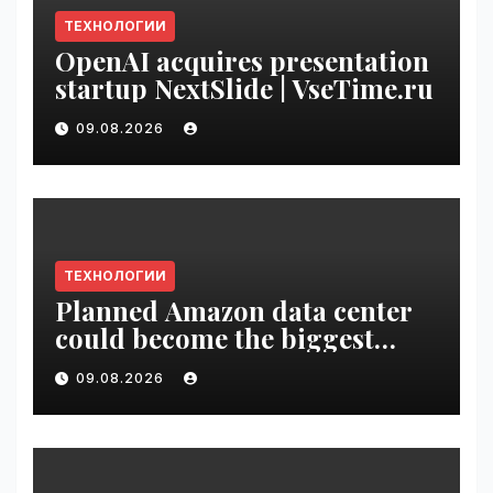
ТЕХНОЛОГИИ
OpenAI acquires presentation
startup NextSlide | VseTime.ru
09.08.2026
ТЕХНОЛОГИИ
Planned Amazon data center
could become the biggest
climate polluter in the U.S. |
09.08.2026
VseTime.ru