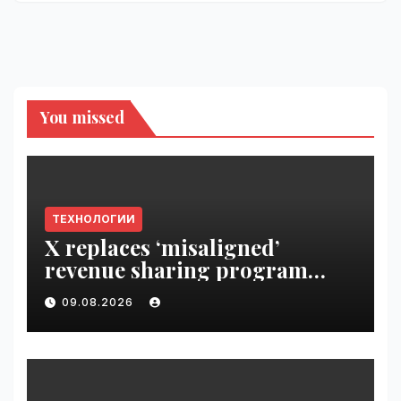
You missed
ТЕХНОЛОГИИ
X replaces ‘misaligned’
revenue sharing program
with Original Content
09.08.2026
Rewards | VseTime.ru