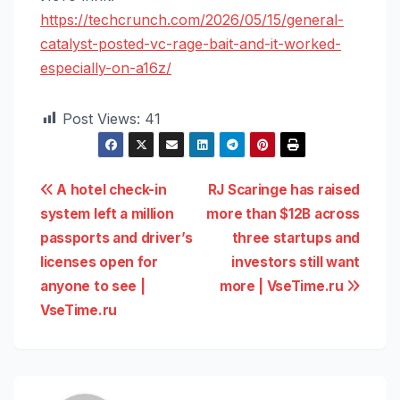
https://techcrunch.com/2026/05/15/general-
catalyst-posted-vc-rage-bait-and-it-worked-
especially-on-a16z/
Post Views:
41
Навигация
A hotel check-in
RJ Scaringe has raised
system left a million
more than $12B across
по
passports and driver’s
three startups and
записям
licenses open for
investors still want
anyone to see |
more | VseTime.ru
VseTime.ru