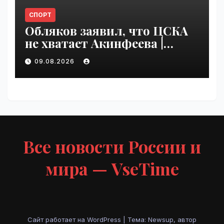
СПОРТ
Обляков заявил, что ЦСКА
не хватает Акинфеева |
VseTime.ru
09.08.2026
Все новости России и
мира — VseTime
Сайт работает на WordPress
|
Тема: Newsup, автор