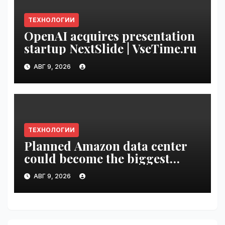
ТЕХНОЛОГИИ
OpenAI acquires presentation
startup NextSlide | VseTime.ru
АВГ 9, 2026
ТЕХНОЛОГИИ
Planned Amazon data center
could become the biggest
climate polluter in the U.S. |
АВГ 9, 2026
VseTime.ru