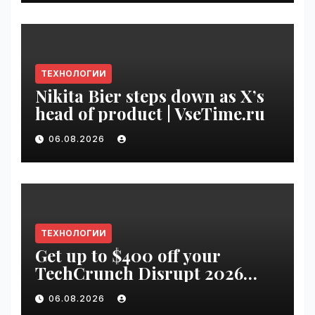
ТЕХНОЛОГИИ
Nikita Bier steps down as X’s
head of product | VseTime.ru
06.08.2026
ТЕХНОЛОГИИ
Get up to $400 off your
TechCrunch Disrupt 2026
pass until Friday | VseTime.ru
06.08.2026