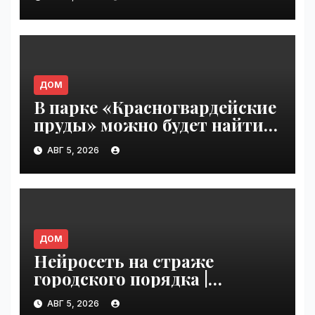
VseTime.ru
ДОМ
В парке «Красногвардейские
пруды» можно будет найти
настоящего друга |
АВГ 5, 2026
VseTime.ru
ДОМ
Нейросеть на страже
городского порядка |
VseTime.ru
АВГ 5, 2026