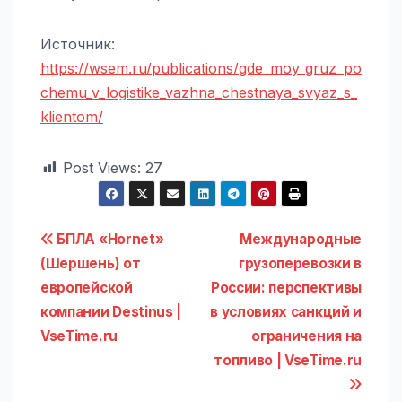
Источник:
https://wsem.ru/publications/gde_moy_gruz_po
chemu_v_logistike_vazhna_chestnaya_svyaz_s_
klientom/
Post Views:
27
Навигация
БПЛА «Hornet»
Международные
(Шершень) от
грузоперевозки в
по
европейской
России: перспективы
записям
компании Destinus |
в условиях санкций и
VseTime.ru
ограничения на
топливо | VseTime.ru