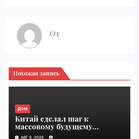
От
Похожая запись
ДОМ
Китай сделал шаг к
массовому будущему
воздушного транспорта |
АВГ 6, 2026