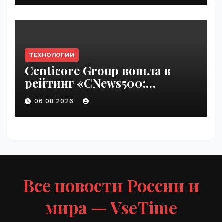
ТЕХНОЛОГИИ
Centicore Group вошла в
рейтинг «CNews500:
Крупнейшие ИТ-компании
06.08.2026
России» | VseTime.ru
Все новости России и
мира — VseTime