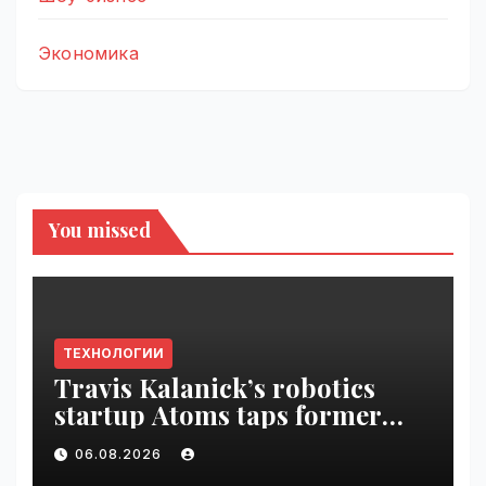
Экономика
You missed
ТЕХНОЛОГИИ
Travis Kalanick’s robotics
startup Atoms taps former
Uber finance chief as CFO |
06.08.2026
VseTime.ru