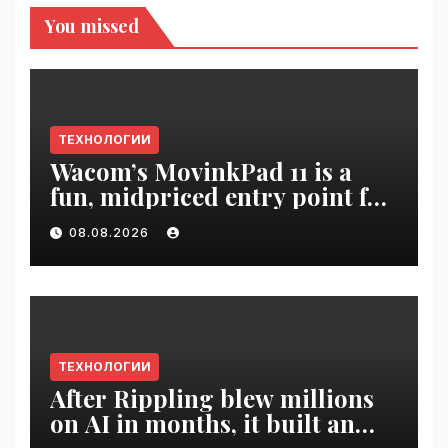
You missed
ТЕХНОЛОГИИ
Wacom’s MovinkPad 11 is a
fun, midpriced entry point for
digital artists | VseTime.ru
08.08.2026
ТЕХНОЛОГИИ
After Rippling blew millions
on AI in months, it built an