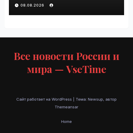
любовнице Инфантино |
08.08.2026
VseTime.ru
Все новости России и
мира — VseTime
Сайт работает на WordPress
|
Тема: Newsup, автор
Themeansar
Home