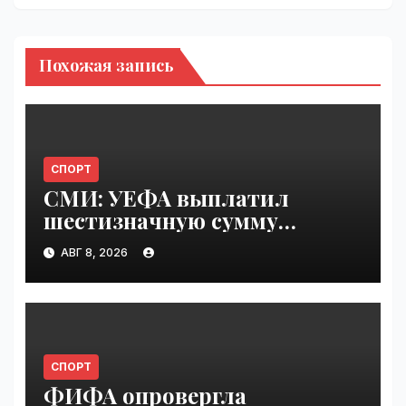
Похожая запись
СПОРТ
СМИ: УЕФА выплатил
шестизначную сумму
любовнице Инфантино |
АВГ 8, 2026
VseTime.ru
СПОРТ
ФИФА опровергла