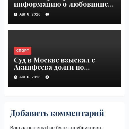
информацию о любовнице
Инфантино | VseTime.ru
АВГ 8, 2026
СПОРТ
Суд в Москве взыскал с
Акинфеева долги по
коммунальным платежам |
АВГ 8, 2026
VseTime.ru
Добавить комментарий
Ваш адрес email не будет опубликован.