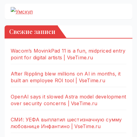
Свежие записи
Wacom’s MovinkPad 11 is a fun, midpriced entry
point for digital artists | VseTime.ru
After Rippling blew millions on AI in months, it
built an employee ROI tool | VseTime.ru
OpenAI says it slowed Astra model development
over security concerns | VseTime.ru
СМИ: УЕФА выплатил шестизначную сумму
любовнице Инфантино | VseTime.ru