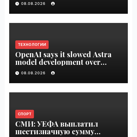
employee ROI tool |
08.08.2026
VseTime.ru
ТЕХНОЛОГИИ
OpenAI says it slowed Astra
model development over
security concerns | VseTime.ru
08.08.2026
СПОРТ
СМИ: УЕФА выплатил
шестизначную сумму