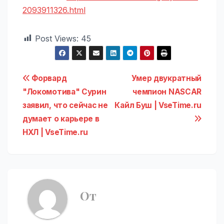
2093911326.html
Post Views:
45
Навигация
Форвард
Умер двукратный
"Локомотива" Сурин
чемпион NASCAR
по
заявил, что сейчас не
Кайл Буш | VseTime.ru
записям
думает о карьере в
НХЛ | VseTime.ru
От