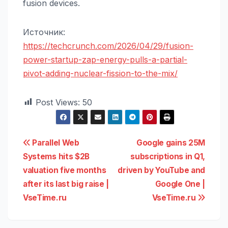
fusion devices.
Источник:
https://techcrunch.com/2026/04/29/fusion-
power-startup-zap-energy-pulls-a-partial-
pivot-adding-nuclear-fission-to-the-mix/
Post Views:
50
Навигация
Parallel Web
Google gains 25M
Systems hits $2B
subscriptions in Q1,
по
valuation five months
driven by YouTube and
записям
after its last big raise |
Google One |
VseTime.ru
VseTime.ru