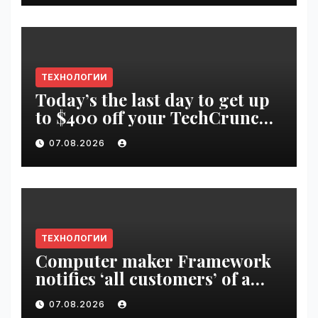
ТЕХНОЛОГИИ
Today’s the last day to get up
to $400 off your TechCrunch
Disrupt 2026 ticket |
07.08.2026
VseTime.ru
ТЕХНОЛОГИИ
Computer maker Framework
notifies ‘all customers’ of a
data breach | VseTime.ru
07.08.2026