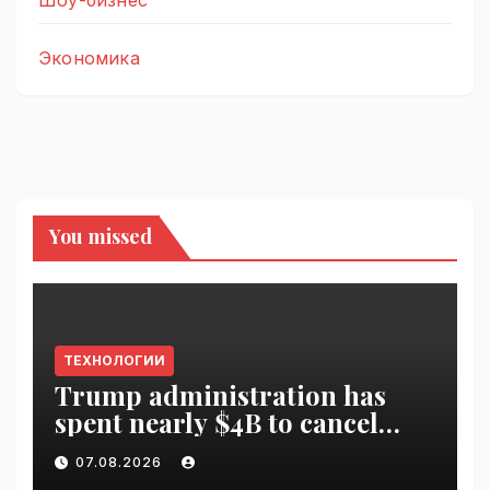
Экономика
You missed
ТЕХНОЛОГИИ
Trump administration has
spent nearly $4B to cancel
offshore wind farms |
07.08.2026
VseTime.ru