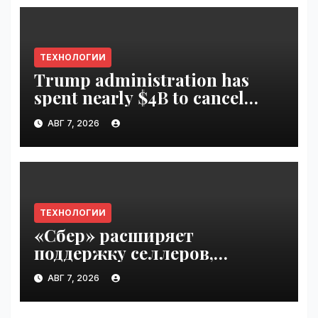
ТЕХНОЛОГИИ
Trump administration has
spent nearly $4B to cancel
offshore wind farms |
АВГ 7, 2026
VseTime.ru
ТЕХНОЛОГИИ
«Сбер» расширяет
поддержку селлеров,
пострадавших от
АВГ 7, 2026
инцидентов на складах
Wildberries | VseTime.ru