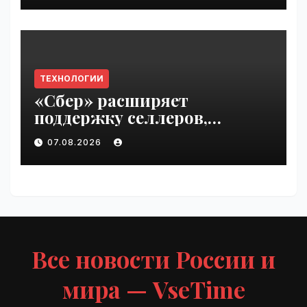
ТЕХНОЛОГИИ
«Сбер» расширяет
поддержку селлеров,
пострадавших от
07.08.2026
инцидентов на складах
Wildberries | VseTime.ru
Все новости России и
мира — VseTime