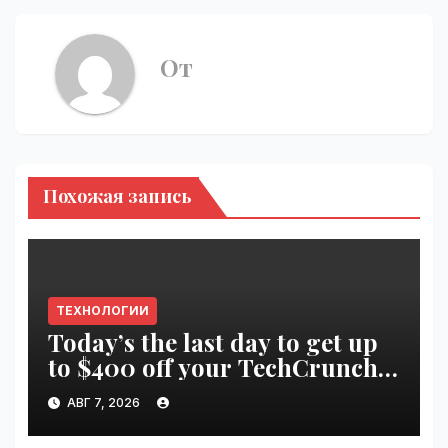
От
Похожая запись
ТЕХНОЛОГИИ
Today’s the last day to get up
to $400 off your TechCrunch
Disrupt 2026 ticket |
АВГ 7, 2026
VseTime.ru