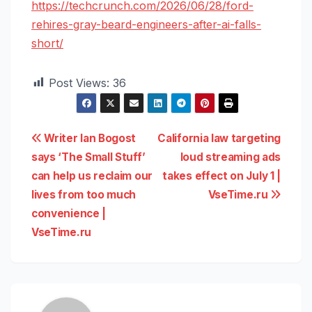
https://techcrunch.com/2026/06/28/ford-
rehires-gray-beard-engineers-after-ai-falls-
short/
Post Views:
36
Навигация
Writer Ian Bogost
California law targeting
says ‘The Small Stuff’
loud streaming ads
по
can help us reclaim our
takes effect on July 1 |
записям
lives from too much
VseTime.ru
convenience |
VseTime.ru