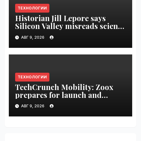
ТЕХНОЛОГИИ
Historian Jill Lepore says
Silicon Valley misreads science
fiction and undermines
АВГ 9, 2026
democracy | VseTime.ru
ТЕХНОЛОГИИ
TechCrunch Mobility: Zoox
prepares for launch and
Uber’s AV empire | VseTime.ru
АВГ 9, 2026