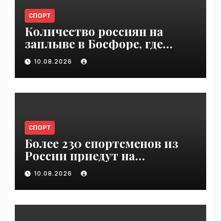
СПОРТ
Количество россиян на
заплыве в Босфоре, где
погиб Свечников, резко
10.08.2026
упало | VseTime.ru
СПОРТ
Более 230 спортсменов из
России приедут на
Всемирные игры
10.08.2026
кочевников | VseTime.ru