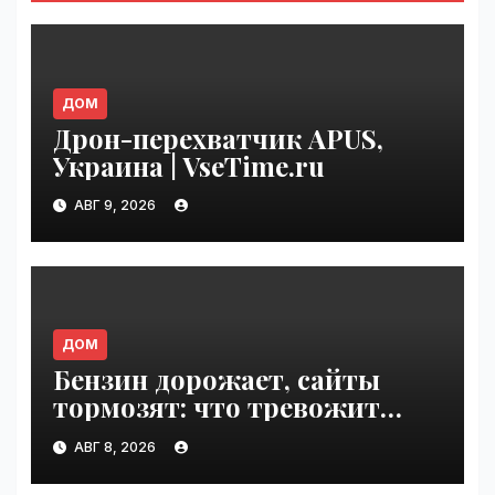
ДОМ
Дрон-перехватчик APUS,
Украина | VseTime.ru
АВГ 9, 2026
ДОМ
Бензин дорожает, сайты
тормозят: что тревожит
россиян больше? |
АВГ 8, 2026
VseTime.ru