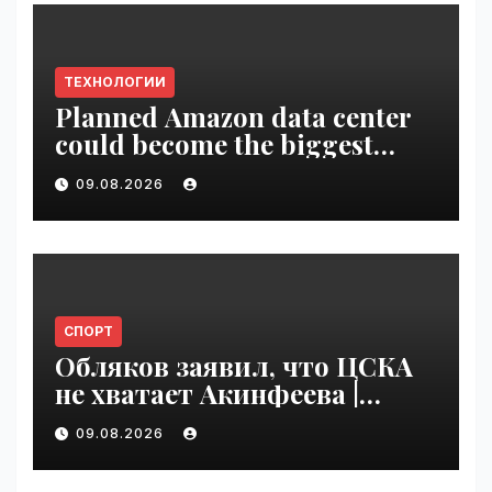
ТЕХНОЛОГИИ
Planned Amazon data center
could become the biggest
climate polluter in the U.S. |
09.08.2026
VseTime.ru
СПОРТ
Обляков заявил, что ЦСКА
не хватает Акинфеева |
VseTime.ru
09.08.2026