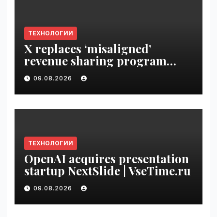
ТЕХНОЛОГИИ
X replaces ‘misaligned’
revenue sharing program
with Original Content
09.08.2026
Rewards | VseTime.ru
ТЕХНОЛОГИИ
OpenAI acquires presentation
startup NextSlide | VseTime.ru
09.08.2026