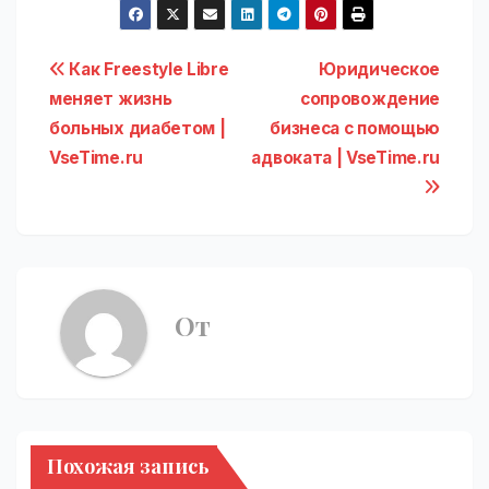
Навигация
Как Freestyle Libre
Юридическое
меняет жизнь
сопровождение
по
больных диабетом |
бизнеса с помощью
записям
VseTime.ru
адвоката | VseTime.ru
От
Похожая запись