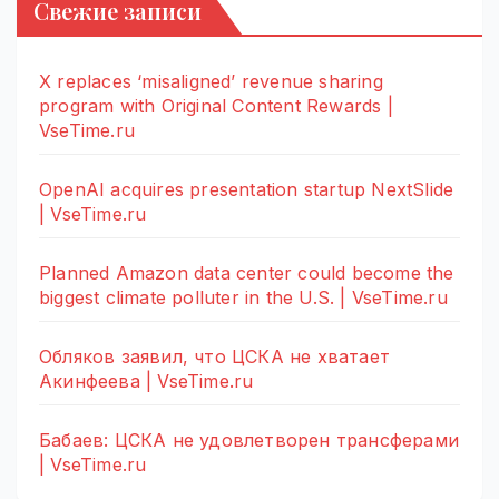
Свежие записи
X replaces ‘misaligned’ revenue sharing
program with Original Content Rewards |
VseTime.ru
OpenAI acquires presentation startup NextSlide
| VseTime.ru
Planned Amazon data center could become the
biggest climate polluter in the U.S. | VseTime.ru
Обляков заявил, что ЦСКА не хватает
Акинфеева | VseTime.ru
Бабаев: ЦСКА не удовлетворен трансферами
| VseTime.ru