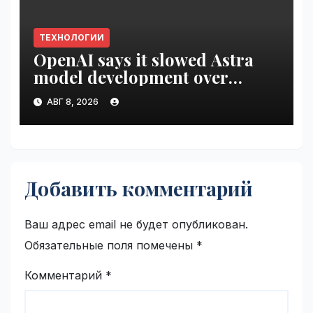
ТЕХНОЛОГИИ
OpenAI says it slowed Astra
model development over
security concerns | VseTime.ru
АВГ 8, 2026
Добавить комментарий
Ваш адрес email не будет опубликован.
Обязательные поля помечены
*
Комментарий
*