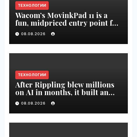
ТЕХНОЛОГИИ
Wacom’s MovinkPad 11 is a
fun, midpriced entry point for
digital artists | VseTime.ru
08.08.2026
ТЕХНОЛОГИИ
After Rippling blew millions
on AI in months, it built an
employee ROI tool |
08.08.2026
VseTime.ru