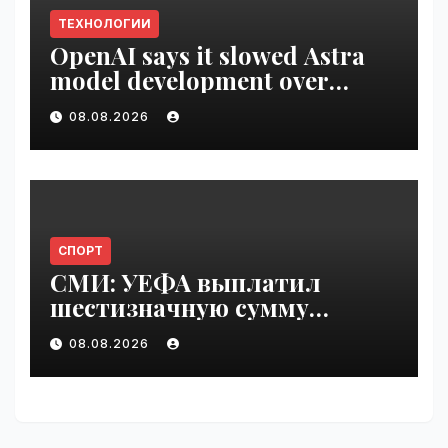
ТЕХНОЛОГИИ
OpenAI says it slowed Astra
model development over
security concerns | VseTime.ru
08.08.2026
СПОРТ
СМИ: УЕФА выплатил
шестизначную сумму
любовнице Инфантино |
08.08.2026
VseTime.ru