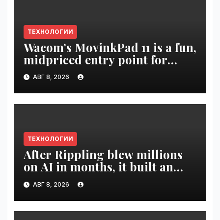
ТЕХНОЛОГИИ
Wacom’s MovinkPad 11 is a fun,
midpriced entry point for
digital artists | VseTime.ru
АВГ 8, 2026
ТЕХНОЛОГИИ
After Rippling blew millions
on AI in months, it built an
employee ROI tool |
АВГ 8, 2026
VseTime.ru