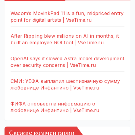
Wacom’s MovinkPad 11 is a fun, midpriced entry
point for digital artists | VseTime.ru
After Rippling blew millions on AI in months, it
built an employee ROI tool | VseTime.ru
OpenAI says it slowed Astra model development
over security concerns | VseTime.ru
СМИ: УЕФА выплатил шестизначную сумму
любовнице Инфантино | VseTime.ru
ФИФА опровергла информацию о
любовнице Инфантино | VseTime.ru
Свежие комментарии