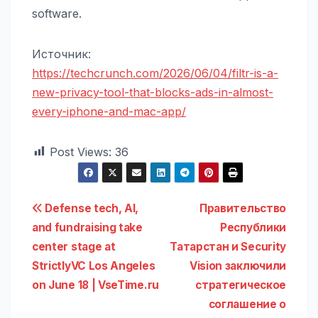
software.
Источник:
https://techcrunch.com/2026/06/04/filtr-is-a-
new-privacy-tool-that-blocks-ads-in-almost-
every-iphone-and-mac-app/
Post Views:
36
Навигация
Defense tech, AI,
Правительство
and fundraising take
Республики
по
center stage at
Татарстан и Security
записям
StrictlyVC Los Angeles
Vision заключили
on June 18 | VseTime.ru
стратегическое
соглашение о