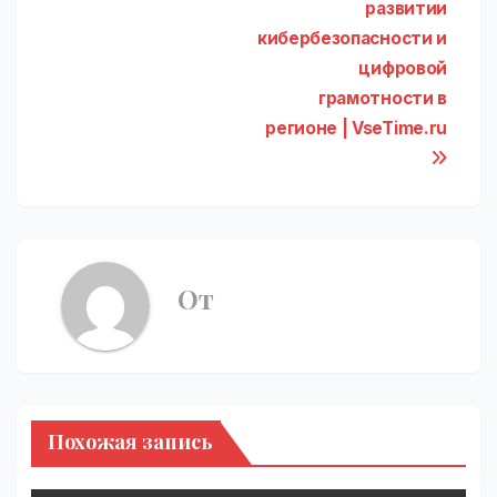
развитии
кибербезопасности и
цифровой
грамотности в
регионе | VseTime.ru
От
Похожая запись