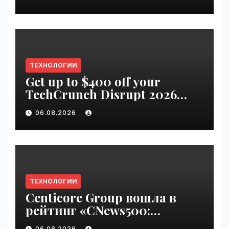
ТЕХНОЛОГИИ
Get up to $400 off your
TechCrunch Disrupt 2026
pass until Friday | VseTime.ru
06.08.2026
ТЕХНОЛОГИИ
Centicore Group вошла в
рейтинг «CNews500:
Крупнейшие ИТ-компании
06.08.2026