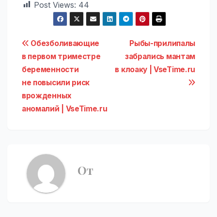
Post Views:
44
Навигация
Обезболивающие
Рыбы-прилипалы
в первом триместре
забрались мантам
по
беременности
в клоаку | VseTime.ru
записям
не повысили риск
врожденных
аномалий | VseTime.ru
От