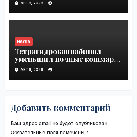
АВГ 6, 2026
НАУКА
Тетрагидроканнабинол
уменьшил ночные кошмары
при ПТСР | VseTime.ru
АВГ 6, 2026
Добавить комментарий
Ваш адрес email не будет опубликован.
Обязательные поля помечены
*