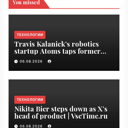
You missed
ТЕХНОЛОГИИ
Travis Kalanick’s robotics
startup Atoms taps former
Uber finance chief as CFO |
06.08.2026
VseTime.ru
ТЕХНОЛОГИИ
Nikita Bier steps down as X’s
head of product | VseTime.ru
06.08.2026