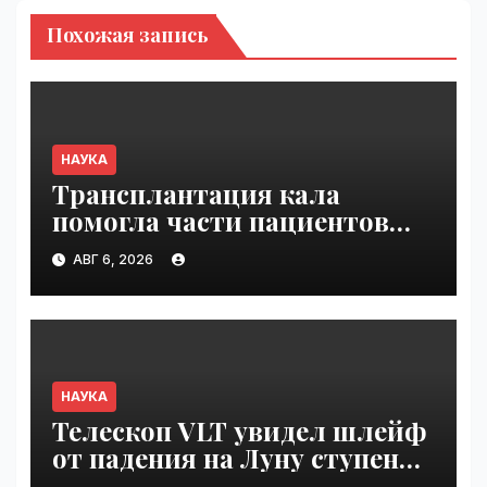
Похожая запись
НАУКА
Трансплантация кала
помогла части пациентов
с пищевой аллергией |
АВГ 6, 2026
VseTime.ru
НАУКА
Телескоп VLT увидел шлейф
от падения на Луну ступени
ракеты Falcon 9 | VseTime.ru