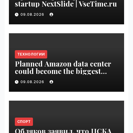
startup NextSlide | VseTime.ru
09.08.2026
ТЕХНОЛОГИИ
Planned Amazon data center
could become the biggest
climate polluter in the U.S. |
09.08.2026
VseTime.ru
СПОРТ
Обляков заявил, что ЦСКА