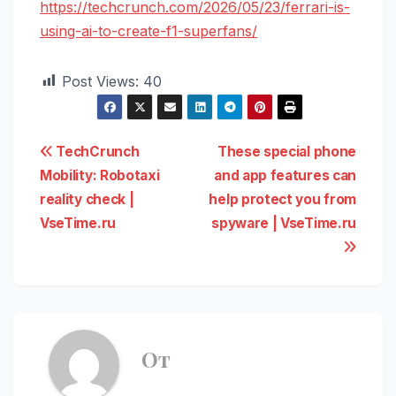
https://techcrunch.com/2026/05/23/ferrari-is-
using-ai-to-create-f1-superfans/
Post Views:
40
Навигация
TechCrunch
These special phone
Mobility: Robotaxi
and app features can
по
reality check |
help protect you from
записям
VseTime.ru
spyware | VseTime.ru
От