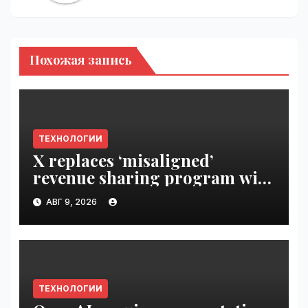
Похожая запись
ТЕХНОЛОГИИ
X replaces ‘misaligned’
revenue sharing program with
Original Content Rewards |
АВГ 9, 2026
VseTime.ru
ТЕХНОЛОГИИ