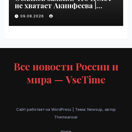
не хватает Акинфеева |
VseTime.ru
09.08.2026
Все новости России и
мира — VseTime
Сайт работает на WordPress
|
Тема: Newsup, автор
Themeansar
Home