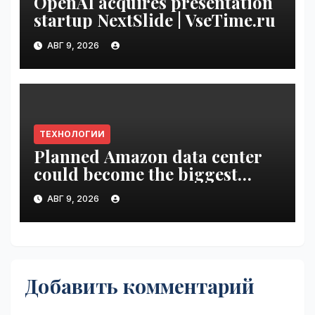
OpenAI acquires presentation
startup NextSlide | VseTime.ru
АВГ 9, 2026
ТЕХНОЛОГИИ
Planned Amazon data center
could become the biggest
climate polluter in the U.S. |
АВГ 9, 2026
VseTime.ru
Добавить комментарий