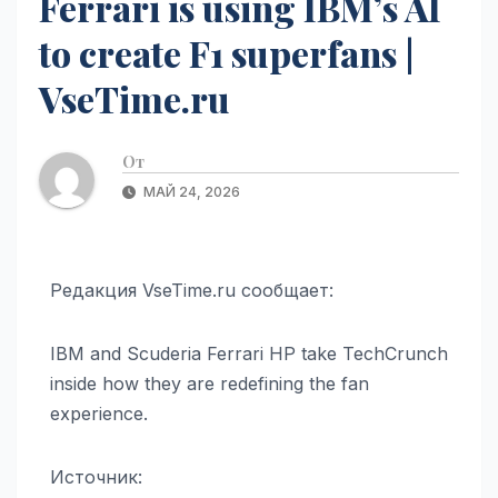
Ferrari is using IBM’s AI
to create F1 superfans |
VseTime.ru
От
МАЙ 24, 2026
Редакция VseTime.ru сообщает:
IBM and Scuderia Ferrari HP take TechCrunch
inside how they are redefining the fan
experience.
Источник: