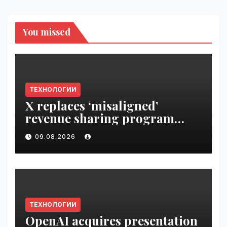
You missed
ТЕХНОЛОГИИ
X replaces ‘misaligned’
revenue sharing program
with Original Content
09.08.2026
Rewards | VseTime.ru
ТЕХНОЛОГИИ
OpenAI acquires presentation