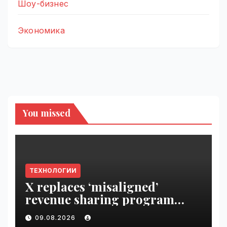
Шоу-бизнес
Экономика
You missed
ТЕХНОЛОГИИ
X replaces ‘misaligned’
revenue sharing program
with Original Content
09.08.2026
Rewards | VseTime.ru