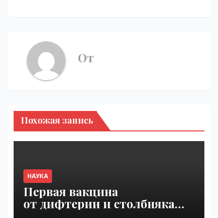
От
Похожая запись
НАУКА
Первая вакцина
от дифтерии и столбняка
с хранением без