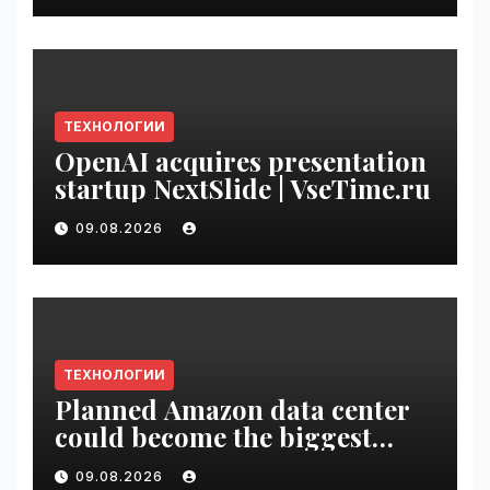
ТЕХНОЛОГИИ
OpenAI acquires presentation
startup NextSlide | VseTime.ru
09.08.2026
ТЕХНОЛОГИИ
Planned Amazon data center
could become the biggest
climate polluter in the U.S. |
09.08.2026