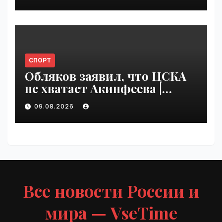
VseTime.ru
СПОРТ
Обляков заявил, что ЦСКА
не хватает Акинфеева |
VseTime.ru
09.08.2026
Все новости России и
мира — VseTime