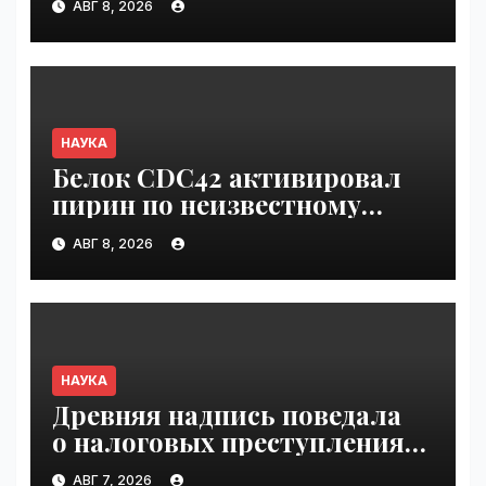
АВГ 8, 2026
холодильника прошла
первую фазу испытаний |
VseTime.ru
НАУКА
Белок CDC42 активировал
пирин по неизвестному
ранее механизму | VseTime.ru
АВГ 8, 2026
НАУКА
Древняя надпись поведала
о налоговых преступлениях |
VseTime.ru
АВГ 7, 2026