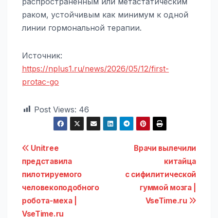
распространенным или метастатическим
раком, устойчивым как минимум к одной
линии гормональной терапии.
Источник:
https://nplus1.ru/news/2026/05/12/first-
protac-go
Post Views:
46
Навигация
Unitree
Врачи вылечили
представила
китайца
по
пилотируемого
с сифилитической
записям
человекоподобного
гуммой мозга |
робота-меха |
VseTime.ru
VseTime.ru