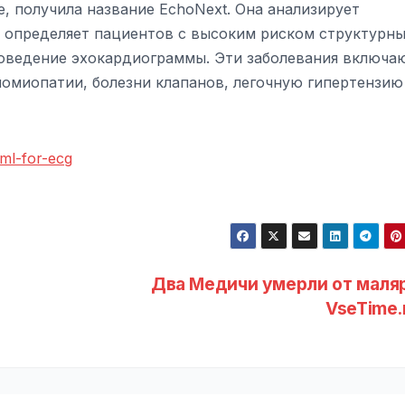
 получила название EchoNext. Она анализирует
м определяет пациентов с высоким риском структурн
роведение эхокардиограммы. Эти заболевания включа
омиопатии, болезни клапанов, легочную гипертензию
/ml-for-ecg
Два Медичи умерли от маляр
VseTime.