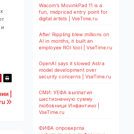
Wacom’s MovinkPad 11 is a
ых
fun, midpriced entry point for
digital artists | VseTime.ru
ют
 и
After Rippling blew millions on
AI in months, it built an
employee ROI tool | VseTime.ru
OpenAI says it slowed Astra
model development over
security concerns | VseTime.ru
СМИ: УЕФА выплатил
ии |
шестизначную сумму
ru
любовнице Инфантино |
VseTime.ru
ФИФА опровергла