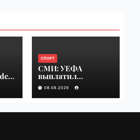
СПОРТ
СМИ: УЕФА
del
выплатил
er
шестизначную
08.08.2026
s |
сумму любовнице
Инфантино |
VseTime.ru