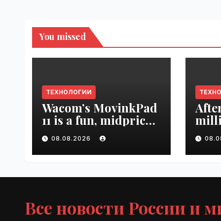
You missed
ТЕХНОЛОГИИ
ТЕХН
Wacom’s MovinkPad
Afte
11 is a fun, midpriced
mill
entry point for
mont
08.08.2026
08.
digital artists |
empl
VseTime.ru
VseT
Все новости России и м