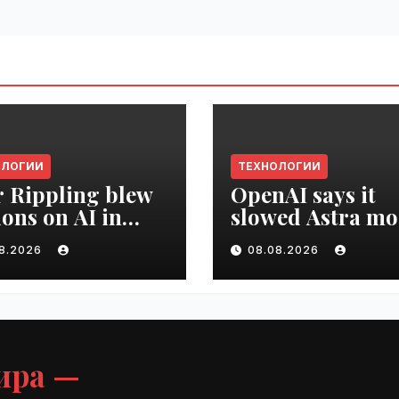
ОЛОГИИ
ТЕХНОЛОГИИ
r Rippling blew
OpenAI says it
ions on AI in
slowed Astra mo
hs, it built an
development ov
08.2026
08.08.2026
oyee ROI tool |
security concern
ime.ru
VseTime.ru
ира —