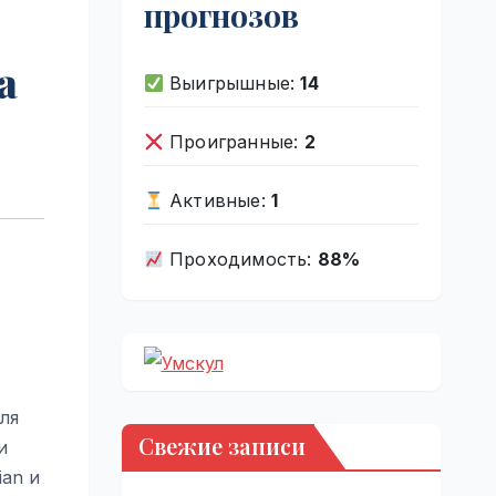
прогнозов
а
Выигрышные:
14
Проигранные:
2
Активные:
1
Проходимость:
88%
ля
Свежие записи
и
ian и