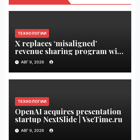
ТЕХНОЛОГИИ
X replaces ‘misaligned’
revenue sharing program with
Original Content Rewards |
АВГ 9, 2026
VseTime.ru
ТЕХНОЛОГИИ
OpenAI acquires presentation
startup NextSlide | VseTime.ru
АВГ 9, 2026