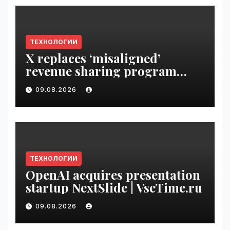
ТЕХНОЛОГИИ
X replaces ‘misaligned’
revenue sharing program
with Original Content
09.08.2026
Rewards | VseTime.ru
ТЕХНОЛОГИИ
OpenAI acquires presentation
startup NextSlide | VseTime.ru
09.08.2026