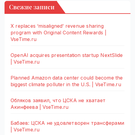
Свежие записи
X replaces ‘misaligned’ revenue sharing
program with Original Content Rewards |
VseTime.ru
OpenAI acquires presentation startup NextSlide
| VseTime.ru
Planned Amazon data center could become the
biggest climate polluter in the U.S. | VseTime.ru
Обляков заявил, что ЦСКА не хватает
Акинфеева | VseTime.ru
Бабаев: ЦСКА не удовлетворен трансферами
| VseTime.ru