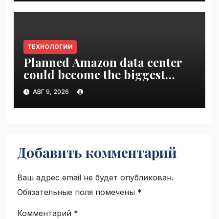
ТЕХНОЛОГИИ
Planned Amazon data center
could become the biggest
climate polluter in the U.S. |
АВГ 9, 2026
VseTime.ru
Добавить комментарий
Ваш адрес email не будет опубликован.
Обязательные поля помечены
*
Комментарий
*