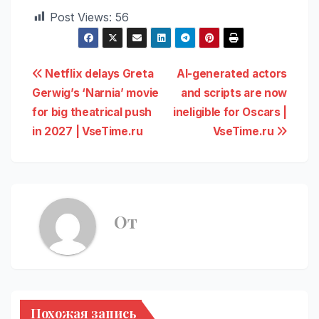
Post Views:
56
Навигация
Netflix delays Greta
AI-generated actors
Gerwig’s ‘Narnia’ movie
and scripts are now
по
for big theatrical push
ineligible for Oscars |
записям
in 2027 | VseTime.ru
VseTime.ru
От
Похожая запись