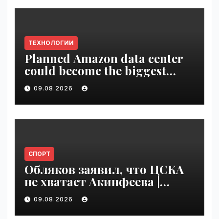
ТЕХНОЛОГИИ
Planned Amazon data center
could become the biggest
climate polluter in the U.S. |
09.08.2026
VseTime.ru
СПОРТ
Обляков заявил, что ЦСКА
не хватает Акинфеева |
VseTime.ru
09.08.2026