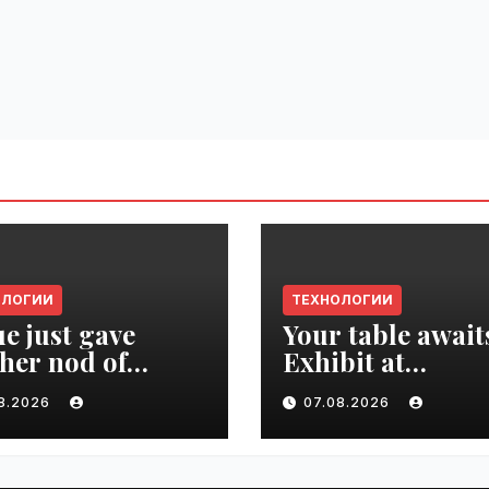
ОЛОГИИ
ТЕХНОЛОГИИ
e just gave
Your table await
her nod of
Exhibit at
oval to the tech
TechCrunch Dis
08.2026
07.08.2026
d | VseTime.ru
2026 to be seen 
thousands |
VseTime.ru