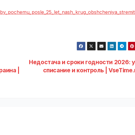
zhby_pochemu_posle_25_let_nash_krug_obshcheniya_stremit
Недостача и сроки годности 2026: у
раина |
списание и контроль | VseTime