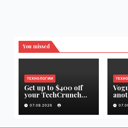
You missed
ТЕХНОЛОГИИ
ТЕХН
Get up to $400 off
Vogu
your TechCrunch
anot
Disrupt 2026 pass
appr
07.08.2026
07.
until tomorrow |
worl
VseTime.ru