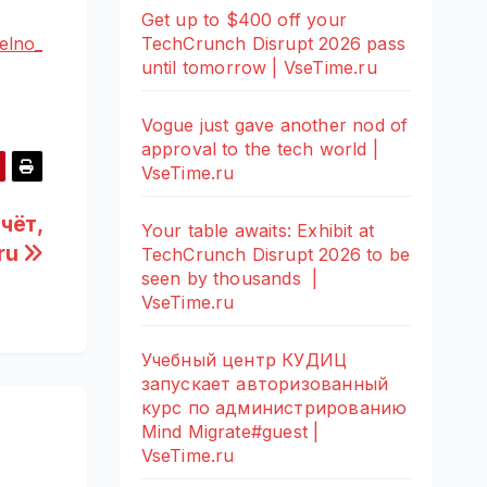
Get up to $400 off your
TechCrunch Disrupt 2026 pass
elno_
until tomorrow | VseTime.ru
Vogue just gave another nod of
approval to the tech world |
VseTime.ru
чёт,
Your table awaits: Exhibit at
.ru
TechCrunch Disrupt 2026 to be
seen by thousands |
VseTime.ru
Учебный центр КУДИЦ
запускает авторизованный
курс по администрированию
Mind Migrate#guest |
VseTime.ru