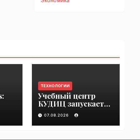
Экономика
ТЕХНОЛОГИИ
s:
Учебный центр
КУДИЦ запускает
rupt
авторизованный
07.08.2026
by
курс по
администрировани
ю Mind