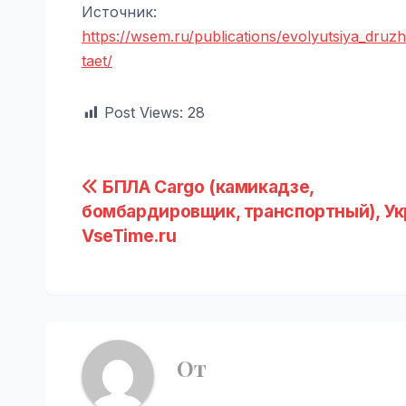
Источник:
https://wsem.ru/publications/evolyutsiya_dru
taet/
Post Views:
28
Навигация
БПЛА Cargo (камикадзе,
бомбардировщик, транспортный), Ук
по
VseTime.ru
записям
От