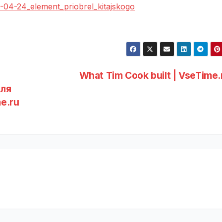
6-04-24_element_priobrel_kitajskogo
What Tim Cook built | VseTime
для
e.ru