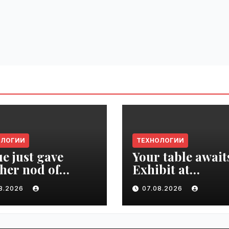
ОЛОГИИ
ТЕХНОЛОГИИ
e just gave
Your table await
her nod of
Exhibit at
oval to the tech
TechCrunch Dis
08.2026
07.08.2026
d | VseTime.ru
2026 to be seen 
thousands |
VseTime.ru