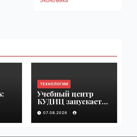
Экономика
ТЕХНОЛОГИИ
s:
Учебный центр
КУДИЦ запускает
rupt
авторизованный
07.08.2026
by
курс по
администрировани
ю Mind