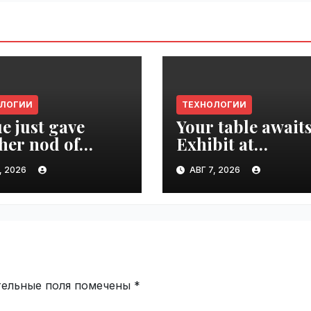
ОЛОГИИ
ТЕХНОЛОГИИ
e just gave
Your table awaits
her nod of
Exhibit at
oval to the tech
TechCrunch Dis
, 2026
АВГ 7, 2026
d | VseTime.ru
2026 to be seen 
thousands |
VseTime.ru
тельные поля помечены
*