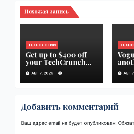
Похожая запись
ТЕХНОЛОГИИ
ТЕХН
Get up to $400 off
Vogu
your TechCrunch
anot
Disrupt 2026 pass
appr
АВГ 7, 2026
АВГ 7
until tomorrow |
worl
VseTime.ru
Добавить комментарий
Ваш адрес email не будет опубликован.
Обяза