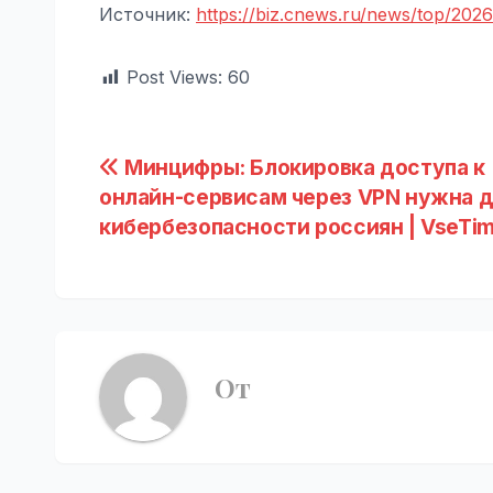
Источник:
https://biz.cnews.ru/news/top/202
Post Views:
60
Навигация
Минцифры: Блокировка доступа к
онлайн-сервисам через VPN нужна 
по
кибербезопасности россиян | VseTim
записям
От