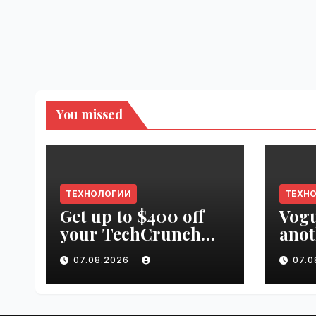
You missed
ТЕХНОЛОГИИ
ТЕХН
Get up to $400 off
Vogu
your TechCrunch
anot
Disrupt 2026 pass
appr
07.08.2026
07.
until tomorrow |
worl
VseTime.ru