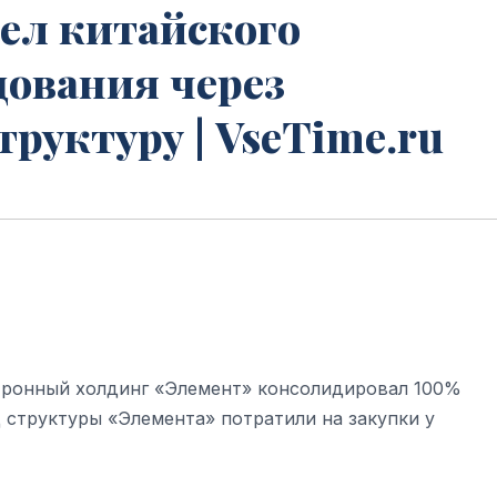
ел китайского
дования через
руктуру | VseTime.ru
тронный холдинг «Элемент» консолидировал 100%
д структуры «Элемента» потратили на закупки у