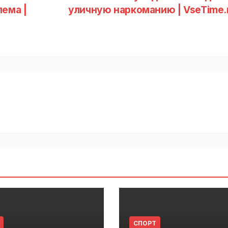
ема |
уличную наркоманию | VseTime.
СПОРТ