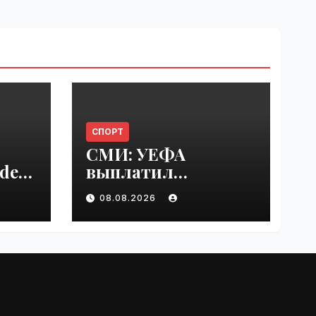
СПОРТ
СМИ: УЕФА
del
выплатил
er
шестизначную
08.08.2026
s |
сумму любовнице
Инфантино |
VseTime.ru