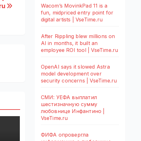
ru
Wacom’s MovinkPad 11 is a
fun, midpriced entry point for
digital artists | VseTime.ru
After Rippling blew millions on
AI in months, it built an
employee ROI tool | VseTime.ru
OpenAI says it slowed Astra
model development over
security concerns | VseTime.ru
СМИ: УЕФА выплатил
шестизначную сумму
любовнице Инфантино |
VseTime.ru
ФИФА опровергла