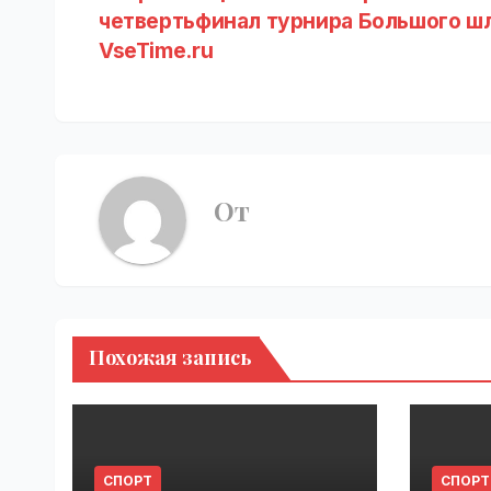
четвертьфинал турнира Большого шл
по
VseTime.ru
записям
От
Похожая запись
СПОРТ
СПОРТ