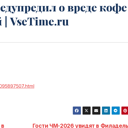
едупредил о вреде кофе
 | VseTime.ru
-2095897507.html
 в
Гости ЧМ-2026 увидят в Филадел