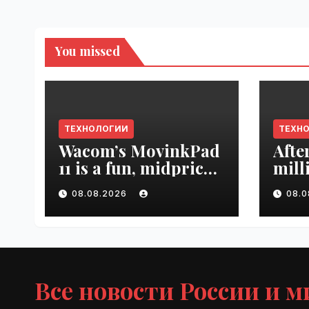
You missed
ТЕХНОЛОГИИ
ТЕХН
Wacom’s MovinkPad
Afte
11 is a fun, midpriced
mill
entry point for
mont
08.08.2026
08.
digital artists |
empl
VseTime.ru
VseT
Все новости России и м