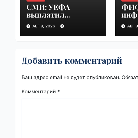
СМИ: УЕФА
ФИФ
выплатил
инф
шестизначную
люб
АВГ 8, 2026
АВГ 8
сумму любовнице
Инф
Инфантино |
VseT
VseTime.ru
Добавить комментарий
Ваш адрес email не будет опубликован.
Обяза
Комментарий
*