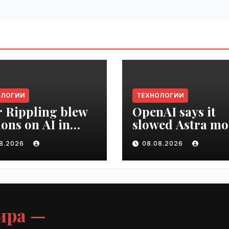
ОЛОГИИ
ТЕХНОЛОГИИ
r Rippling blew
OpenAI says it
ions on AI in
slowed Astra mo
hs, it built an
development ov
08.2026
08.08.2026
oyee ROI tool |
security concern
ime.ru
VseTime.ru
ира —