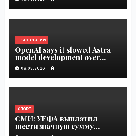
VseTime.ru
ТЕХНОЛОГИИ
OpenAI says it slowed Astra
model development over
security concerns | VseTime.ru
08.08.2026
СПОРТ
СМИ: УЕФА выплатил
шестизначную сумму
любовнице Инфантино |