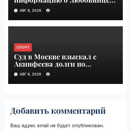
Инфантино | VseTime.ru
АВГ 8, 2026
СПОРТ
Суд в Москве взыскал с
Акинфеева долги по
коммунальным платежам |
АВГ 8, 2026
VseTime.ru
Добавить комментарий
Ваш адрес email не будет опубликован.