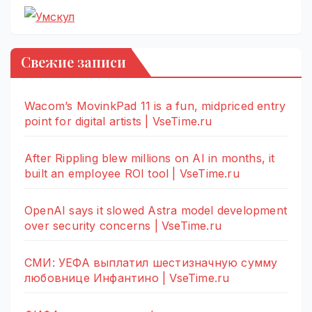
Свежие записи
Wacom’s MovinkPad 11 is a fun, midpriced entry
point for digital artists | VseTime.ru
After Rippling blew millions on AI in months, it
built an employee ROI tool | VseTime.ru
OpenAI says it slowed Astra model development
over security concerns | VseTime.ru
СМИ: УЕФА выплатил шестизначную сумму
любовнице Инфантино | VseTime.ru