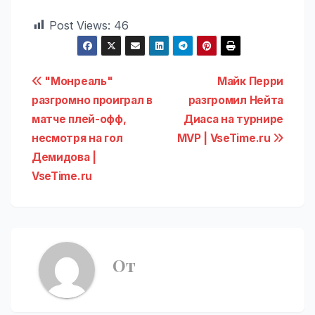
Post Views:
46
Навигация
"Монреаль"
Майк Перри
разгромно проиграл в
разгромил Нейта
по
матче плей-офф,
Диаса на турнире
записям
несмотря на гол
MVP | VseTime.ru
Демидова |
VseTime.ru
От