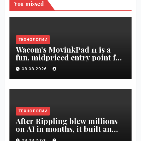
You missed
ТЕХНОЛОГИИ
Wacom’s MovinkPad 11 is a
fun, midpriced entry point for
digital artists | VseTime.ru
08.08.2026
ТЕХНОЛОГИИ
After Rippling blew millions
on AI in months, it built an
employee ROI tool |
08.08.2026