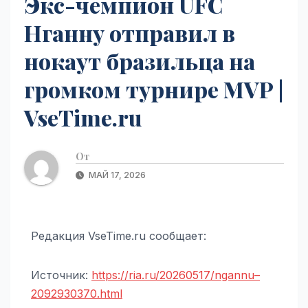
Экс-чемпион UFC
Нганну отправил в
нокаут бразильца на
громком турнире MVP |
VseTime.ru
От
МАЙ 17, 2026
Редакция VseTime.ru сообщает:
Источник:
https://ria.ru/20260517/ngannu–
2092930370.html