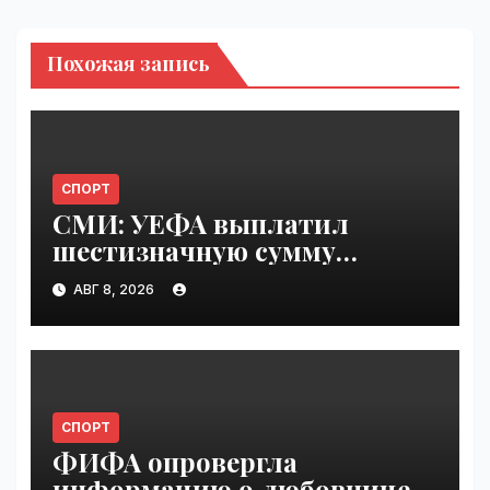
Похожая запись
СПОРТ
СМИ: УЕФА выплатил
шестизначную сумму
любовнице Инфантино |
АВГ 8, 2026
VseTime.ru
СПОРТ
ФИФА опровергла
информацию о любовнице