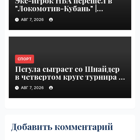
Экс-игрок НБА перешел в
"Локомотив-Кубань" |
VseTime.ru
АВГ 7, 2026
СПОРТ
Пегула сыграет со Шнайдер
в четвертом круге турнира в
Торонто | VseTime.ru
АВГ 7, 2026
Добавить комментарий