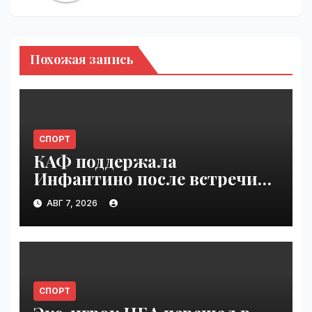
Похожая запись
СПОРТ
КАФ поддержала
Инфантино после встречи
ФИФА в Марокко |
АВГ 7, 2026
VseTime.ru
СПОРТ