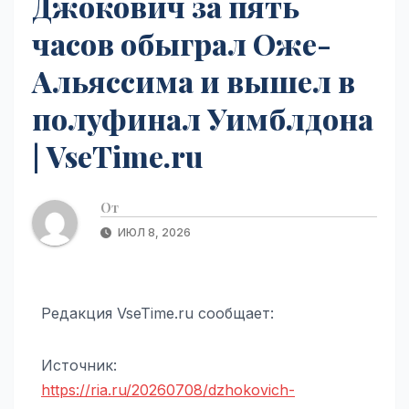
Джокович за пять
часов обыграл Оже-
Альяссима и вышел в
полуфинал Уимблдона
| VseTime.ru
От
ИЮЛ 8, 2026
Редакция VseTime.ru сообщает:
Источник:
https://ria.ru/20260708/dzhokovich-