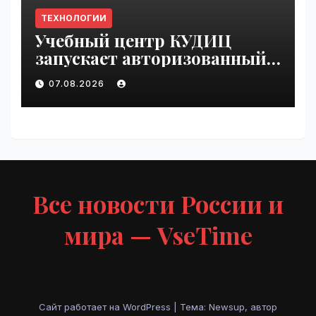
ТЕХНОЛОГИИ
Учебный центр КУДИЦ
запускает авторизованный
курс по
07.08.2026
администрированию Mind
Migrate#guest | VseTime.ru
Все новости России и
мира — VseTime
Сайт работает на WordPress
|
Тема: Newsup, автор