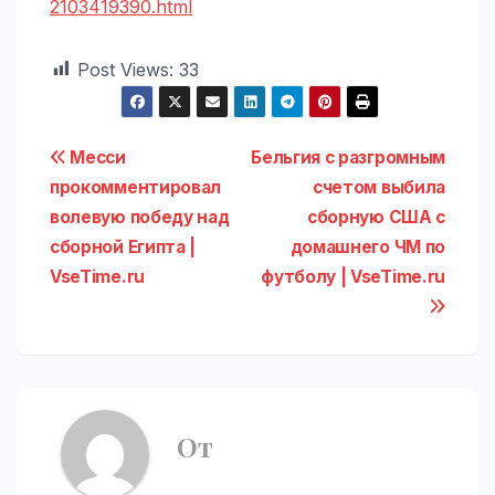
2103419390.html
Post Views:
33
Навигация
Месси
Бельгия с разгромным
прокомментировал
счетом выбила
по
волевую победу над
сборную США с
записям
сборной Египта |
домашнего ЧМ по
VseTime.ru
футболу | VseTime.ru
От