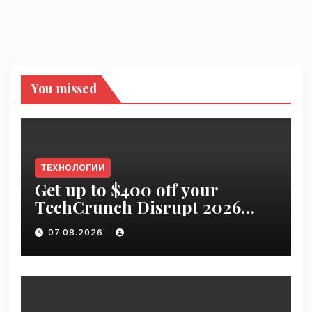
You missed
ТЕХНОЛОГИИ
Get up to $400 off your
TechCrunch Disrupt 2026
pass until tomorrow |
07.08.2026
VseTime.ru