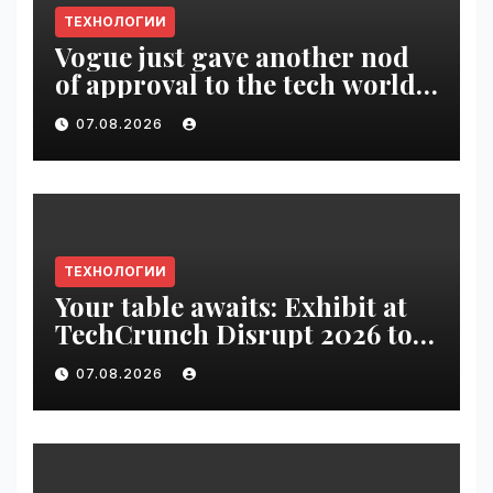
ТЕХНОЛОГИИ
Vogue just gave another nod
of approval to the tech world |
VseTime.ru
07.08.2026
ТЕХНОЛОГИИ
Your table awaits: Exhibit at
TechCrunch Disrupt 2026 to
be seen by thousands |
07.08.2026
VseTime.ru