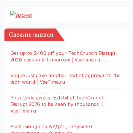
Свежие записи
Get up to $400 off your TechCrunch Disrupt
2026 pass until tomorrow | VseTime.ru
Vogue just gave another nod of approval to the
tech world | VseTime.ru
Your table awaits: Exhibit at TechCrunch
Disrupt 2026 to be seen by thousands |
VseTime.ru
Учебный центр КУДИЦ запускает