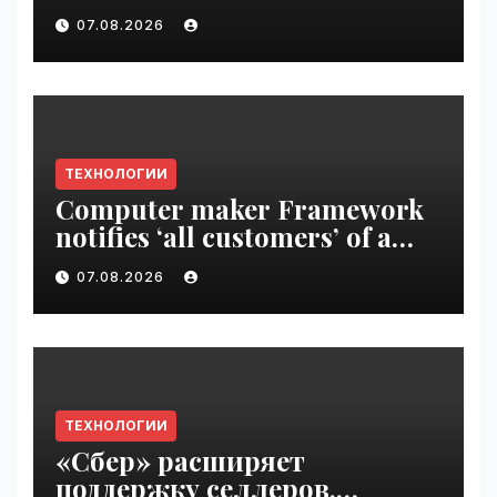
Disrupt 2026 ticket |
07.08.2026
VseTime.ru
ТЕХНОЛОГИИ
Computer maker Framework
notifies ‘all customers’ of a
data breach | VseTime.ru
07.08.2026
ТЕХНОЛОГИИ
«Сбер» расширяет
поддержку селлеров,