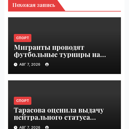
Похожая запись
СПОРТ
Мигранты проводят
футбольные турниры на
пляже в Сеуте | VseTime.ru
АВГ 7, 2026
СПОРТ
Тарасова оценила выдачу
нейтрального статуса
Валиевой и Трусовой |
АВГ 7, 2026