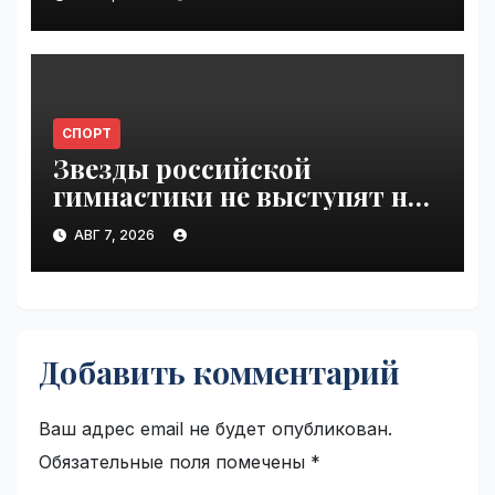
VseTime.ru
СПОРТ
Звезды российской
гимнастики не выступят на
ЧЕ из-за отказа в визах |
АВГ 7, 2026
VseTime.ru
Добавить комментарий
Ваш адрес email не будет опубликован.
Обязательные поля помечены
*