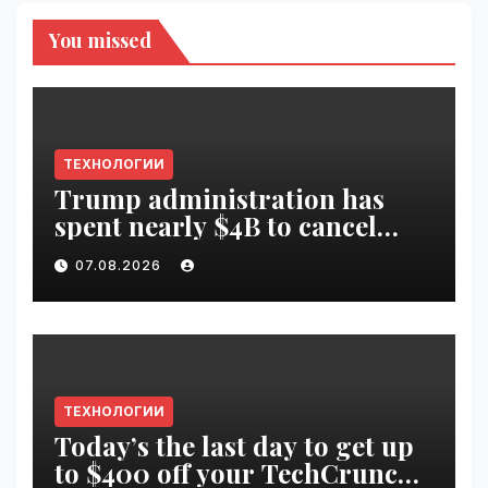
You missed
ТЕХНОЛОГИИ
Trump administration has
spent nearly $4B to cancel
offshore wind farms |
07.08.2026
VseTime.ru
ТЕХНОЛОГИИ
Today’s the last day to get up
to $400 off your TechCrunch