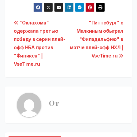
Навигация
"Оклахома"
"Питтсбург" с
одержала третью
Малкиным обыграл
по
победу в серии плей-
"Филадельфию" в
записям
офф НБА против
матче плей-офф НХЛ |
"Финикса" |
VseTime.ru
VseTime.ru
От