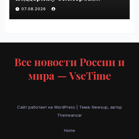
пострадавших от
07.08.2026
инцидентов на складах
Wildberries | VseTime.ru
Все новости России и
мира — VseTime
Сайт работает на WordPress
|
Тема: Newsup, автор
Themeansar
Home