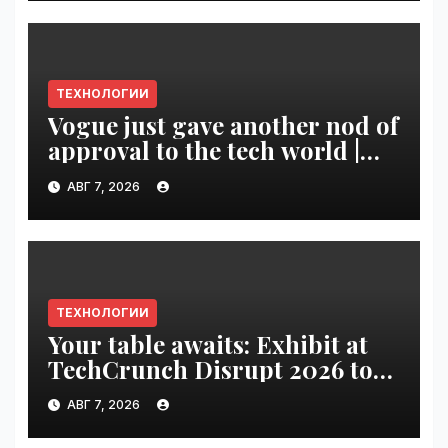
ТЕХНОЛОГИИ
Vogue just gave another nod of
approval to the tech world |
VseTime.ru
АВГ 7, 2026
ТЕХНОЛОГИИ
Your table awaits: Exhibit at
TechCrunch Disrupt 2026 to
be seen by thousands |
АВГ 7, 2026
VseTime.ru