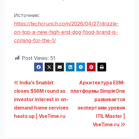
Источник:
https://techcrunch.com/2026/04/27/drizzle-
on-top-a-new-high-end-dog-food-brand-is-
coming-for-the-1/
Post Views:
51
Навигация
India’s Snabbit
Архитектура ESM-
closes $56M round as
платформы SimpleOne
по
investor interest in on-
развивается
записям
demand home services
экспертами уровня
heats up | VseTime.ru
ITIL Master |
VseTime.ru