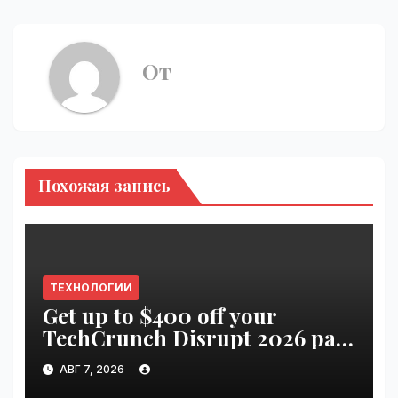
От
Похожая запись
ТЕХНОЛОГИИ
Get up to $400 off your
TechCrunch Disrupt 2026 pass
until tomorrow | VseTime.ru
АВГ 7, 2026