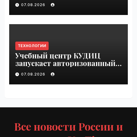
be seen by thousands |
07.08.2026
VseTime.ru
ТЕХНОЛОГИИ
Учебный центр КУДИЦ
запускает авторизованный
курс по
07.08.2026
администрированию Mind
Migrate#guest | VseTime.ru
Все новости России и