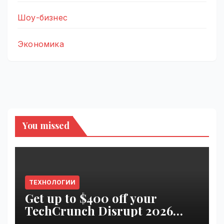
Шоу-бизнес
Экономика
You missed
ТЕХНОЛОГИИ
Get up to $400 off your
TechCrunch Disrupt 2026
pass until tomorrow |