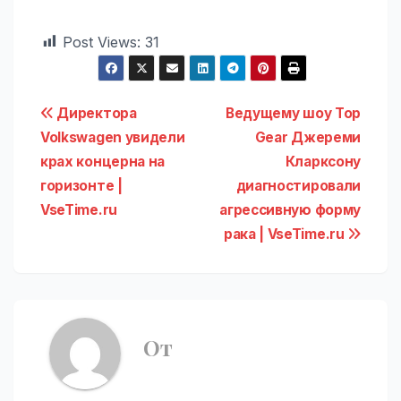
Post Views:
31
Навигация
Директора
Ведущему шоу Top
Volkswagen увидели
Gear Джереми
по
крах концерна на
Кларксону
записям
горизонте |
диагностировали
VseTime.ru
агрессивную форму
рака | VseTime.ru
От