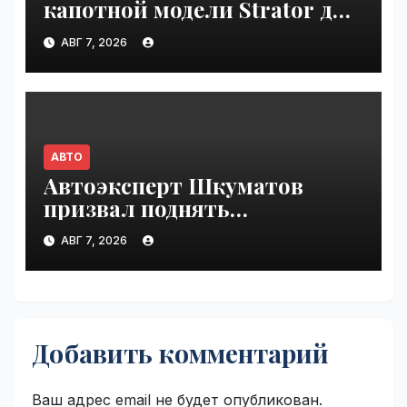
капотной модели Strator для
Европы | VseTime.ru
АВГ 7, 2026
АВТО
Автоэксперт Шкуматов
призвал поднять
разрешённую скорость на
АВГ 7, 2026
дорогах России | VseTime.ru
Добавить комментарий
Ваш адрес email не будет опубликован.