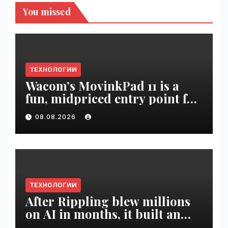
You missed
ТЕХНОЛОГИИ
Wacom’s MovinkPad 11 is a
fun, midpriced entry point for
digital artists | VseTime.ru
08.08.2026
ТЕХНОЛОГИИ
After Rippling blew millions
on AI in months, it built an
employee ROI tool |