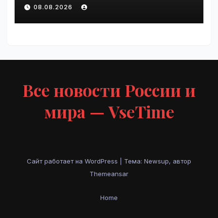
любовнице Инфантино |
08.08.2026
VseTime.ru
Все новости России и
мира — VseTime
Сайт работает на WordPress
|
Тема: Newsup, автор
Themeansar
Home