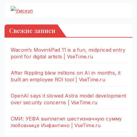
Свежие записи
Wacom’s MovinkPad 11 is a fun, midpriced entry
point for digital artists | VseTime.ru
After Rippling blew millions on AI in months, it
built an employee ROI tool | VseTime.ru
OpenAI says it slowed Astra model development
over security concerns | VseTime.ru
СМИ: УЕФА выплатил шестизначную сумму
любовнице Инфантино | VseTime.ru