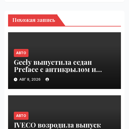
Похожая запись
АВТО
Geely выпустила седан
Preface с антикрылом и
красными суппортами |
АВГ 8, 2026
VseTime.ru
АВТО
IVECO возродила выпуск