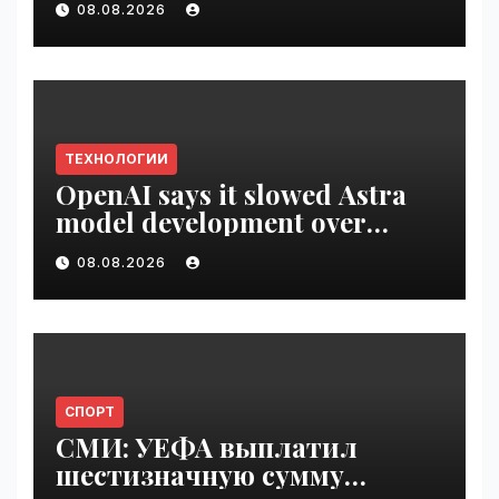
08.08.2026
VseTime.ru
ТЕХНОЛОГИИ
OpenAI says it slowed Astra
model development over
security concerns | VseTime.ru
08.08.2026
СПОРТ
СМИ: УЕФА выплатил
шестизначную сумму