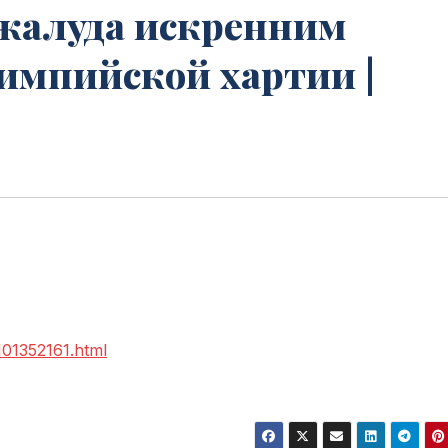
Джалуда искренним
мпийской хартии |
101352161.html