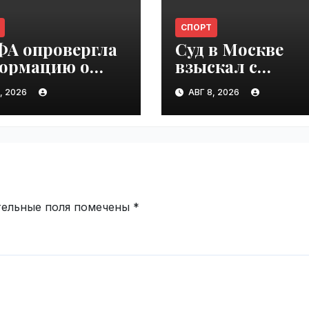
СПОРТ
А опровергла
Суд в Москве
ормацию о
взыскал с
овнице
Акинфеева дол
, 2026
АВГ 8, 2026
антино |
по коммунальн
ime.ru
платежам |
VseTime.ru
тельные поля помечены
*