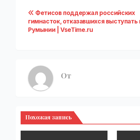
Навигация
Фетисов поддержал российских
гимнасток, отказавшихся выступать 
по
Румынии | VseTime.ru
записям
От
Похожая запись