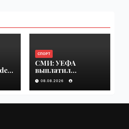
СПОРТ
СМИ: УЕФА
del
выплатил
er
шестизначную
08.08.2026
s |
сумму любовнице
Инфантино |
VseTime.ru