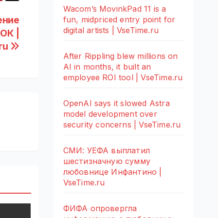
Wacom’s MovinkPad 11 is a
ение
fun, midpriced entry point for
digital artists | VseTime.ru
ОК |
ru
After Rippling blew millions on
AI in months, it built an
employee ROI tool | VseTime.ru
OpenAI says it slowed Astra
model development over
security concerns | VseTime.ru
СМИ: УЕФА выплатил
шестизначную сумму
любовнице Инфантино |
VseTime.ru
ФИФА опровергла