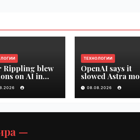
ОЛОГИИ
ТЕХНОЛОГИИ
r Rippling blew
OpenAI says it
ions on AI in
slowed Astra mo
hs, it built an
development ov
08.2026
08.08.2026
oyee ROI tool |
security concern
ime.ru
VseTime.ru
ира —