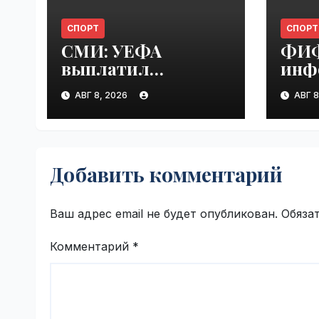
СПОРТ
СПОРТ
СМИ: УЕФА
ФИФ
выплатил
инф
шестизначную
люб
АВГ 8, 2026
АВГ 8
сумму любовнице
Инф
Инфантино |
VseT
VseTime.ru
Добавить комментарий
Ваш адрес email не будет опубликован.
Обяза
Комментарий
*