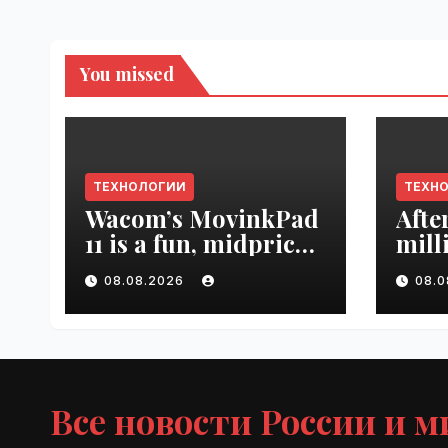
You missed
ТЕХНОЛОГИИ
ТЕХН
Wacom’s MovinkPad
Afte
11 is a fun, midpriced
mill
entry point for
mont
08.08.2026
08.
digital artists |
empl
VseTime.ru
VseT
Все новости России и м