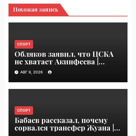
Похожая запись
СПОРТ
Обляков заявил, что ЦСКА
не хватает Акинфеева |
VseTime.ru
АВГ 9, 2026
СПОРТ
Бабаев рассказал, почему
сорвался трансфер Жуана |
VseTime.ru