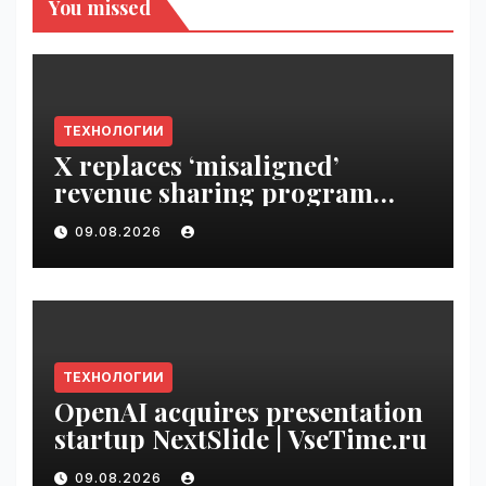
You missed
ТЕХНОЛОГИИ
X replaces ‘misaligned’
revenue sharing program
with Original Content
09.08.2026
Rewards | VseTime.ru
ТЕХНОЛОГИИ
OpenAI acquires presentation
startup NextSlide | VseTime.ru
09.08.2026