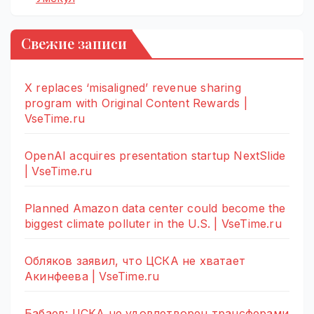
Свежие записи
X replaces ‘misaligned’ revenue sharing
program with Original Content Rewards |
VseTime.ru
OpenAI acquires presentation startup NextSlide
| VseTime.ru
Planned Amazon data center could become the
biggest climate polluter in the U.S. | VseTime.ru
Обляков заявил, что ЦСКА не хватает
Акинфеева | VseTime.ru
Бабаев: ЦСКА не удовлетворен трансферами