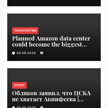
ТЕХНОЛОГИИ
Planned Amazon data center
could become the biggest
climate polluter in the U.S. |
09.08.2026
VseTime.ru
СПОРТ
Обляков заявил, что ЦСКА
не хватает Акинфеева |
VseTime.ru
09.08.2026