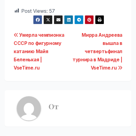
Post Views:
57
Навигация
Умерла чемпионка
Мирра Андреева
СССР по фигурному
вышла в
по
катанию Майя
четвертьфинал
записям
Беленькая |
турнира в Мадриде |
VseTime.ru
VseTime.ru
От