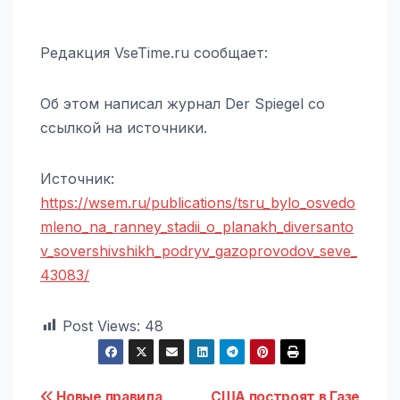
Редакция VseTime.ru сообщает:
Об этом написал журнал Der Spiegel со
ссылкой на источники.
Источник:
https://wsem.ru/publications/tsru_bylo_osvedo
mleno_na_ranney_stadii_o_planakh_diversanto
v_sovershivshikh_podryv_gazoprovodov_seve_
43083/
Post Views:
48
Новые правила
США построят в Газе