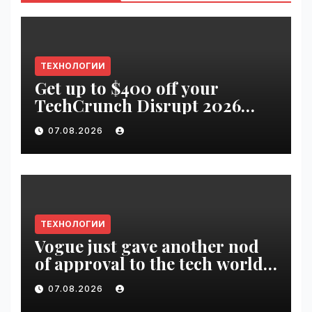
ТЕХНОЛОГИИ
Get up to $400 off your
TechCrunch Disrupt 2026
pass until tomorrow |
07.08.2026
VseTime.ru
ТЕХНОЛОГИИ
Vogue just gave another nod
of approval to the tech world |
VseTime.ru
07.08.2026