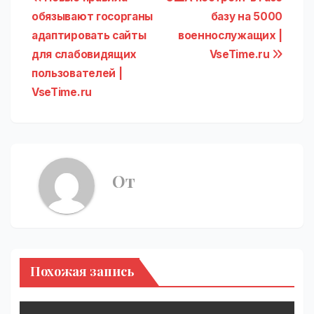
Навигация
обязывают госорганы
базу на 5000
по
адаптировать сайты
военнослужащих |
записям
для слабовидящих
VseTime.ru
пользователей |
VseTime.ru
От
Похожая запись