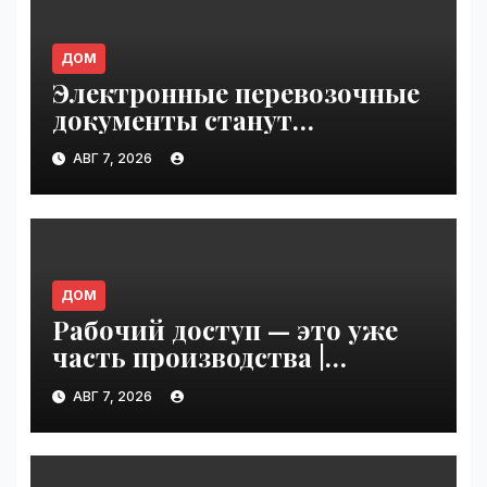
ДОМ
Электронные перевозочные
документы станут
обязательными с сентября
АВГ 7, 2026
2026 года: готов ли рынок к
переходу | VseTime.ru
ДОМ
Рабочий доступ — это уже
часть производства |
VseTime.ru
АВГ 7, 2026