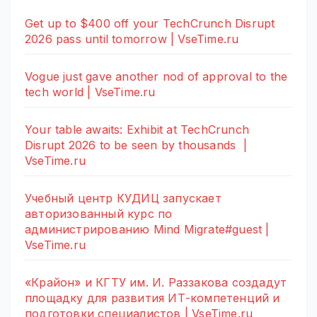
Get up to $400 off your TechCrunch Disrupt
2026 pass until tomorrow | VseTime.ru
Vogue just gave another nod of approval to the
tech world | VseTime.ru
Your table awaits: Exhibit at TechCrunch
Disrupt 2026 to be seen by thousands |
VseTime.ru
Учебный центр КУДИЦ запускает
авторизованный курс по
администрированию Mind Migrate#guest |
VseTime.ru
«Крайон» и КГТУ им. И. Раззакова создадут
площадку для развития ИТ-компетенций и
подготовки специалистов | VseTime.ru