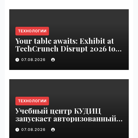
ТЕХНОЛОГИИ
Your table awaits: Exhibit at
TechCrunch Disrupt 2026 to
be seen by thousands |
07.08.2026
VseTime.ru
ТЕХНОЛОГИИ
Учебный центр КУДИЦ
запускает авторизованный
курс по
07.08.2026
администрированию Mind