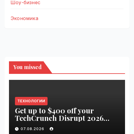
Шоу-бизнес
Экономика
You missed
ТЕХНОЛОГИИ
Get up to $400 off your
TechCrunch Disrupt 2026
pass until tomorrow |
07.08.2026
VseTime.ru