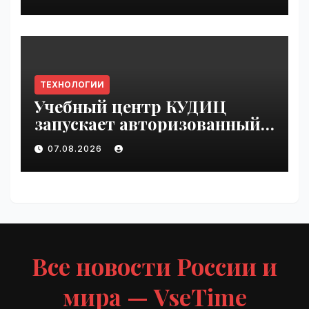
VseTime.ru
ТЕХНОЛОГИИ
Учебный центр КУДИЦ
запускает авторизованный
курс по
07.08.2026
администрированию Mind
Migrate#guest | VseTime.ru
Все новости России и
мира — VseTime