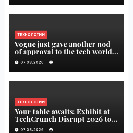
ТЕХНОЛОГИИ
Vogue just gave another nod
of approval to the tech world |
VseTime.ru
07.08.2026
ТЕХНОЛОГИИ
Your table awaits: Exhibit at
TechCrunch Disrupt 2026 to
be seen by thousands |
07.08.2026