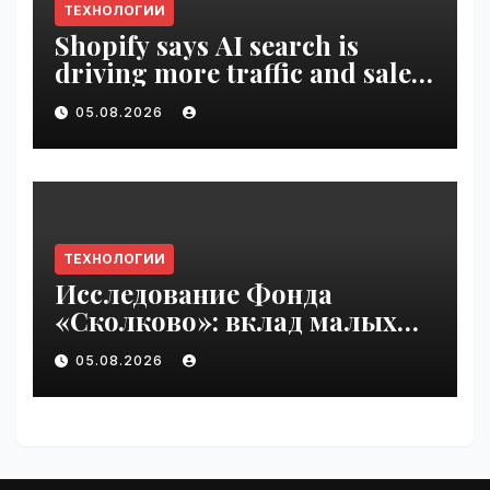
ТЕХНОЛОГИИ
Shopify says AI search is
driving more traffic and sales,
not replacing Google |
05.08.2026
VseTime.ru
ТЕХНОЛОГИИ
Исследование Фонда
«Сколково»: вклад малых
технологических компаний
05.08.2026
в добавленную стоимость
высокотеха вырос вдвое за
два года | VseTime.ru