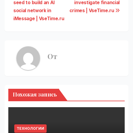
по
seed to build an AI
investigate financial
записям
social network in
crimes | VseTime.ru
iMessage | VseTime.ru
От
Похожая запись
ТЕХНОЛОГИИ