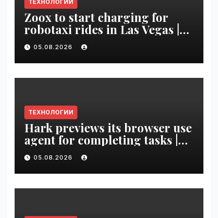
ТЕХНОЛОГИИ
Zoox to start charging for
robotaxi rides in Las Vegas |
VseTime.ru
05.08.2026
ТЕХНОЛОГИИ
Hark previews its browser use
agent for completing tasks |
VseTime.ru
05.08.2026