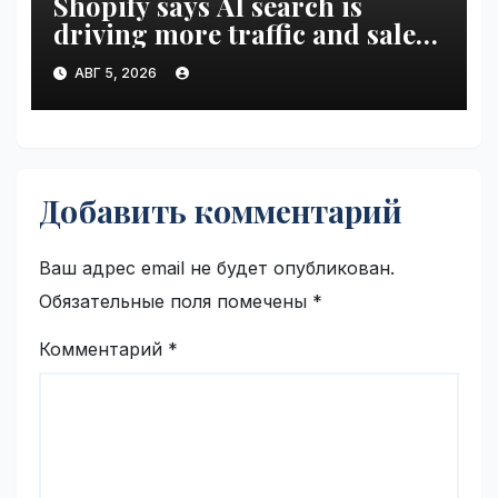
Shopify says AI search is
driving more traffic and sales,
not replacing Google |
АВГ 5, 2026
VseTime.ru
Добавить комментарий
Ваш адрес email не будет опубликован.
Обязательные поля помечены
*
Комментарий
*