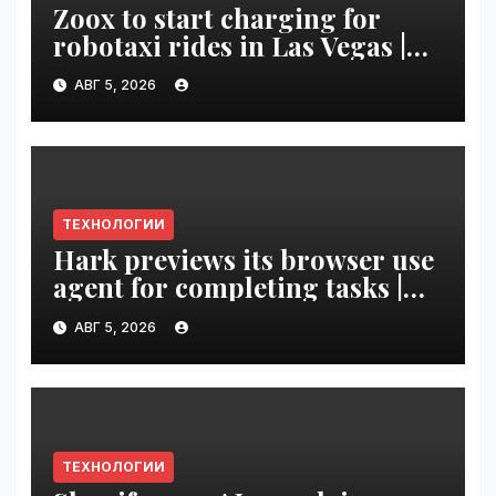
Zoox to start charging for
robotaxi rides in Las Vegas |
VseTime.ru
АВГ 5, 2026
ТЕХНОЛОГИИ
Hark previews its browser use
agent for completing tasks |
VseTime.ru
АВГ 5, 2026
ТЕХНОЛОГИИ