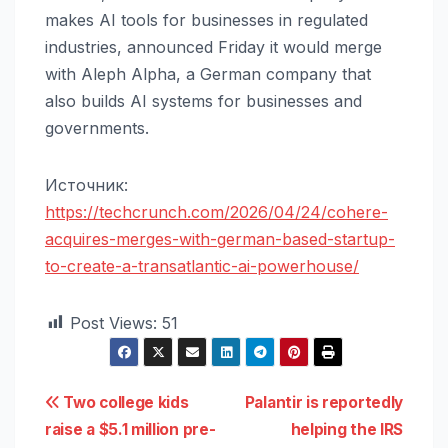
makes AI tools for businesses in regulated
industries, announced Friday it would merge
with Aleph Alpha, a German company that
also builds AI systems for businesses and
governments.
Источник:
https://techcrunch.com/2026/04/24/cohere-
acquires-merges-with-german-based-startup-
to-create-a-transatlantic-ai-powerhouse/
Post Views:
51
Навигация
Two college kids
Palantir is reportedly
raise a $5.1 million pre-
helping the IRS