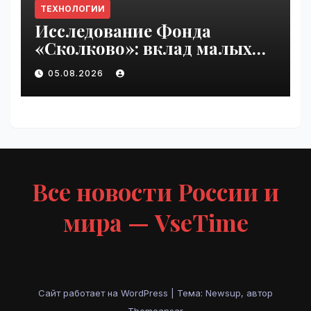
ТЕХНОЛОГИИ
Исследование Фонда
«Сколково»: вклад малых
технологических компаний
05.08.2026
в добавленную стоимость
высокотеха вырос вдвое за
два года | VseTime.ru
Все новости России и
мира — VseTime
Сайт работает на WordPress
|
Тема: Newsup, автор