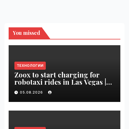
You missed
ТЕХНОЛОГИИ
Zoox to start charging for
robotaxi rides in Las Vegas |
VseTime.ru
05.08.2026