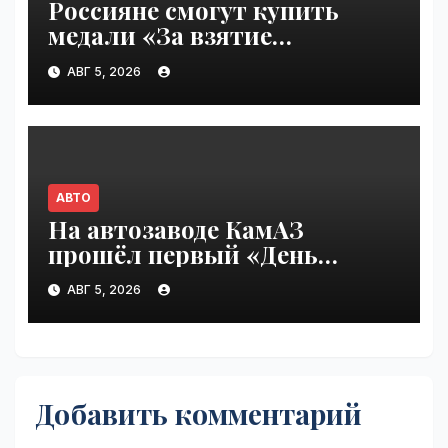
Россияне смогут купить
медали «За взятие
бензоколонки 2026» |
АВГ 5, 2026
VseTime.ru
АВТО
На автозаводе КамАЗ
прошёл первый «День
шаурмы» | VseTime.ru
АВГ 5, 2026
Добавить комментарий