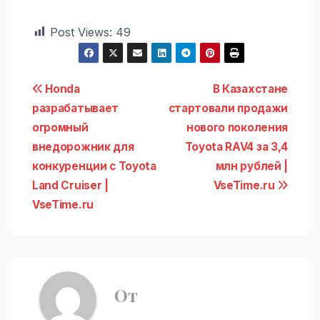
Post Views:
49
Навигация
Honda
В Казахстане
разрабатывает
стартовали продажи
по
огромный
нового поколения
записям
внедорожник для
Toyota RAV4 за 3,4
конкуренции с Toyota
млн рублей |
Land Cruiser |
VseTime.ru
VseTime.ru
От