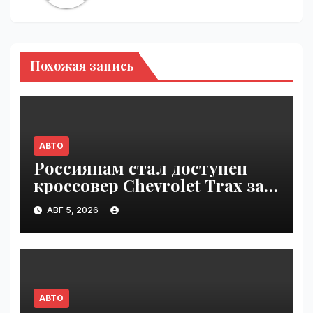
Похожая запись
АВТО
Россиянам стал доступен
кроссовер Chevrolet Trax за
1,6 млн рублей | VseTime.ru
АВГ 5, 2026
АВТО