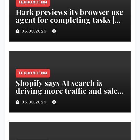
ТЕХНОЛОГИИ
Hark previews its browser use
agent for completing tasks |
VseTime.ru
05.08.2026
ТЕХНОЛОГИИ
Shopify says AI search is
driving more traffic and sales,
not replacing Google |
05.08.2026
VseTime.ru