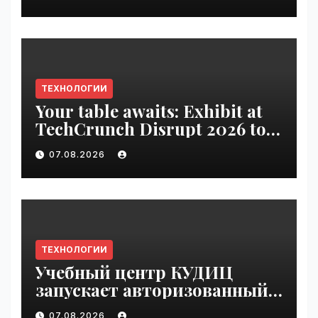
ТЕХНОЛОГИИ
Your table awaits: Exhibit at
TechCrunch Disrupt 2026 to
be seen by thousands |
07.08.2026
VseTime.ru
ТЕХНОЛОГИИ
Учебный центр КУДИЦ
запускает авторизованный
курс по
07.08.2026