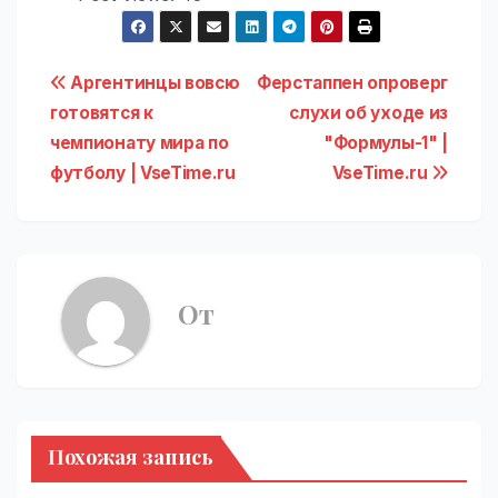
Навигация
Аргентинцы вовсю
Ферстаппен опроверг
готовятся к
слухи об уходе из
по
чемпионату мира по
"Формулы-1" |
записям
футболу | VseTime.ru
VseTime.ru
От
Похожая запись