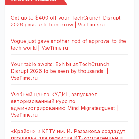
Get up to $400 off your TechCrunch Disrupt
2026 pass until tomorrow | VseTime.ru
Vogue just gave another nod of approval to the
tech world | VseTime.ru
Your table awaits: Exhibit at TechCrunch
Disrupt 2026 to be seen by thousands |
VseTime.ru
Учебный центр КУДИЦ запускает
авторизованный курс по
администрированию Mind Migrate#guest |
VseTime.ru
«Крайон» и КГТУ им. И. Раззакова создадут
площадку для развития ИТ-компетенций и