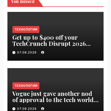
You missed
ТЕХНОЛОГИИ
Get up to $400 off your
TechCrunch Disrupt 2026
pass until tomorrow |
07.08.2026
VseTime.ru
ТЕХНОЛОГИИ
Vogue just gave another nod
of approval to the tech world |
VseTime.ru
07.08.2026