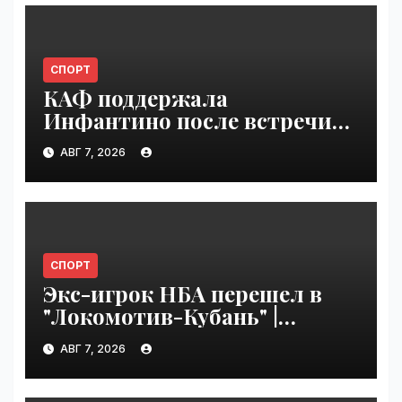
СПОРТ
КАФ поддержала
Инфантино после встречи
ФИФА в Марокко |
АВГ 7, 2026
VseTime.ru
СПОРТ
Экс-игрок НБА перешел в
"Локомотив-Кубань" |
VseTime.ru
АВГ 7, 2026