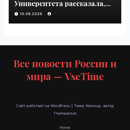
Университета рассказала,
как мозг создаёт слуховые
10.08.2026
иллюзии | VseTime.ru
Все новости России и
мира — VseTime
Сайт работает на WordPress
|
Тема: Newsup, автор
Themeansar
Home