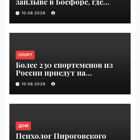
заплыве в Босфоре, где
погиб Свечников, резко
10.08.2026
упало | VseTime.ru
СПОРТ
Более 230 спортсменов из
России приедут на
Всемирные игры
10.08.2026
кочевников | VseTime.ru
ДОМ
Психолог Пироговского