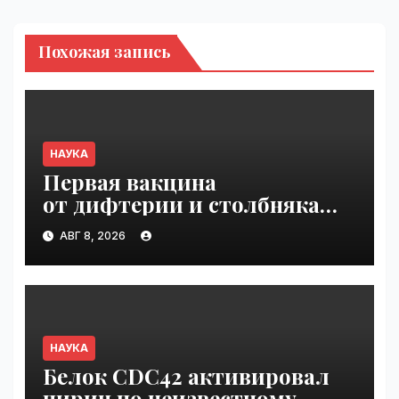
Похожая запись
НАУКА
Первая вакцина
от дифтерии и столбняка
с хранением без
АВГ 8, 2026
холодильника прошла
первую фазу испытаний |
VseTime.ru
НАУКА
Белок CDC42 активировал
пирин по неизвестному