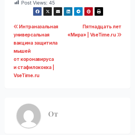
Post Views:
45
Навигация
Интраназальная
Пятнадцать лет
универсальная
«Мира» | VseTime.ru
по
вакцина защитила
записям
мышей
от коронавируса
и стафилококка |
VseTime.ru
От