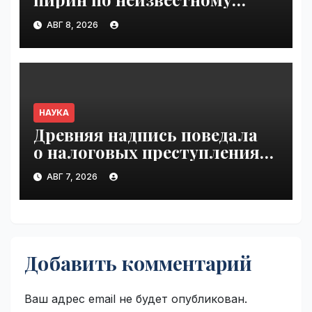
ранее механизму | VseTime.ru
АВГ 8, 2026
НАУКА
Древняя надпись поведала
о налоговых преступлениях |
VseTime.ru
АВГ 7, 2026
Добавить комментарий
Ваш адрес email не будет опубликован.