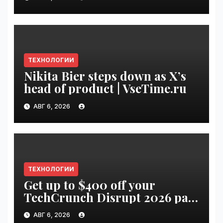
VseTime.ru
ТЕХНОЛОГИИ
Nikita Bier steps down as X’s
head of product | VseTime.ru
АВГ 6, 2026
ТЕХНОЛОГИИ
Get up to $400 off your
TechCrunch Disrupt 2026 pass
until Friday | VseTime.ru
АВГ 6, 2026