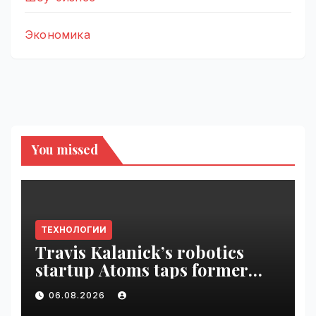
Экономика
You missed
ТЕХНОЛОГИИ
Travis Kalanick’s robotics
startup Atoms taps former
Uber finance chief as CFO |
06.08.2026
VseTime.ru