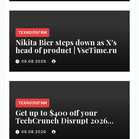
ТЕХНОЛОГИИ
Nikita Bier steps down as X’s
head of product | VseTime.ru
06.08.2026
ТЕХНОЛОГИИ
Get up to $400 off your
TechCrunch Disrupt 2026
pass until Friday | VseTime.ru
06.08.2026