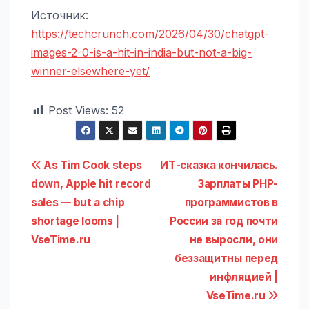
Источник:
https://techcrunch.com/2026/04/30/chatgpt-
images-2-0-is-a-hit-in-india-but-not-a-big-
winner-elsewhere-yet/
Post Views:
52
Навигация
As Tim Cook steps
ИТ-сказка кончилась.
down, Apple hit record
Зарплаты PHP-
по
sales — but a chip
программистов в
записям
shortage looms |
России за год почти
VseTime.ru
не выросли, они
беззащитны перед
инфляцией |
VseTime.ru