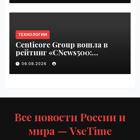
ТЕХНОЛОГИИ
Centicore Group вошла в
рейтинг «CNews500:
Крупнейшие ИТ-компании
06.08.2026
России» | VseTime.ru
Все новости России и
мира — VseTime