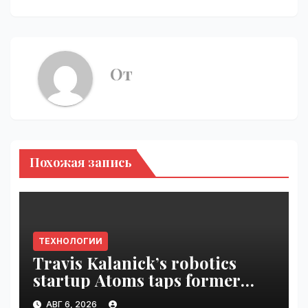
От
Похожая запись
ТЕХНОЛОГИИ
Travis Kalanick’s robotics
startup Atoms taps former
Uber finance chief as CFO |
АВГ 6, 2026