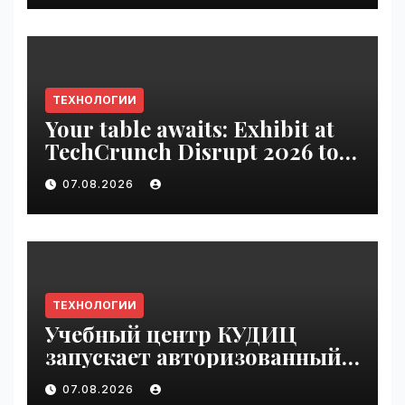
ТЕХНОЛОГИИ
Your table awaits: Exhibit at
TechCrunch Disrupt 2026 to
be seen by thousands |
07.08.2026
VseTime.ru
ТЕХНОЛОГИИ
Учебный центр КУДИЦ
запускает авторизованный
курс по
07.08.2026
администрированию Mind