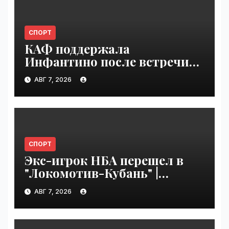
СПОРТ
КАФ поддержала
Инфантино после встречи
ФИФА в Марокко |
АВГ 7, 2026
VseTime.ru
СПОРТ
Экс-игрок НБА перешел в
"Локомотив-Кубань" |
VseTime.ru
АВГ 7, 2026