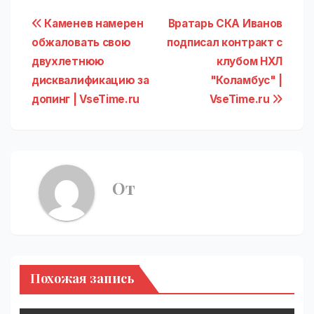
Навигация
Каменев намерен
Вратарь СКА Иванов
обжаловать свою
подписал контракт с
по
двухлетнюю
клубом НХЛ
записям
дисквалификацию за
"Коламбус" |
допинг | VseTime.ru
VseTime.ru
От
Похожая запись