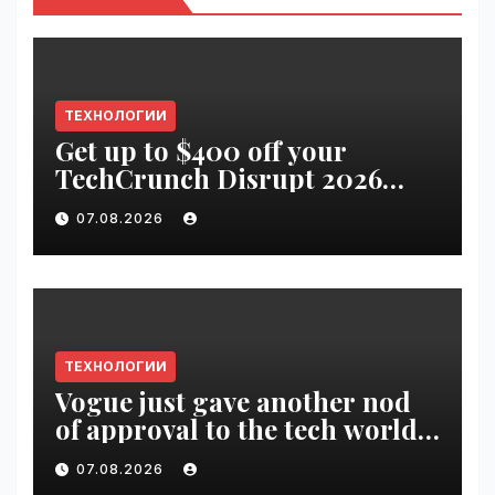
ТЕХНОЛОГИИ
Get up to $400 off your
TechCrunch Disrupt 2026
pass until tomorrow |
07.08.2026
VseTime.ru
ТЕХНОЛОГИИ
Vogue just gave another nod
of approval to the tech world |
VseTime.ru
07.08.2026