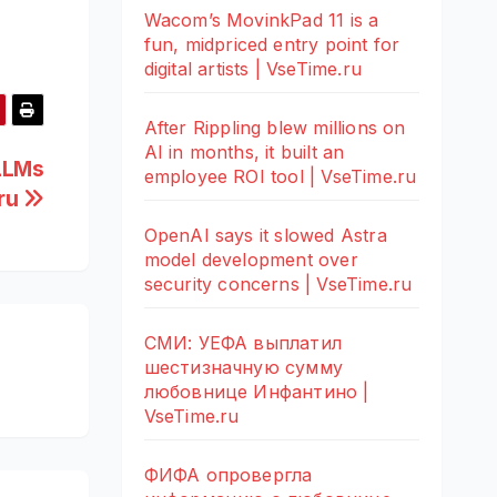
Wacom’s MovinkPad 11 is a
fun, midpriced entry point for
digital artists | VseTime.ru
After Rippling blew millions on
AI in months, it built an
 LLMs
employee ROI tool | VseTime.ru
.ru
OpenAI says it slowed Astra
model development over
security concerns | VseTime.ru
СМИ: УЕФА выплатил
шестизначную сумму
любовнице Инфантино |
VseTime.ru
ФИФА опровергла