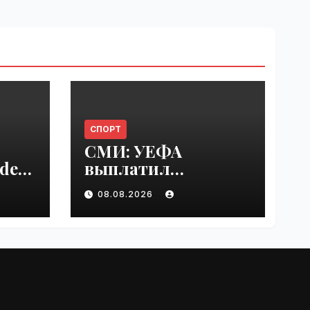
СПОРТ
СМИ: УЕФА
del
выплатил
er
шестизначную
08.08.2026
s |
сумму любовнице
Инфантино |
VseTime.ru