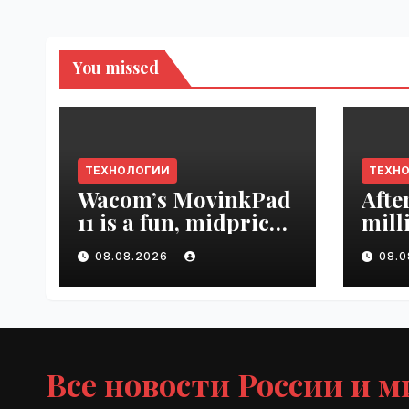
You missed
ТЕХНОЛОГИИ
ТЕХН
Wacom’s MovinkPad
Afte
11 is a fun, midpriced
mill
entry point for
mont
08.08.2026
08.
digital artists |
empl
VseTime.ru
VseT
Все новости России и м