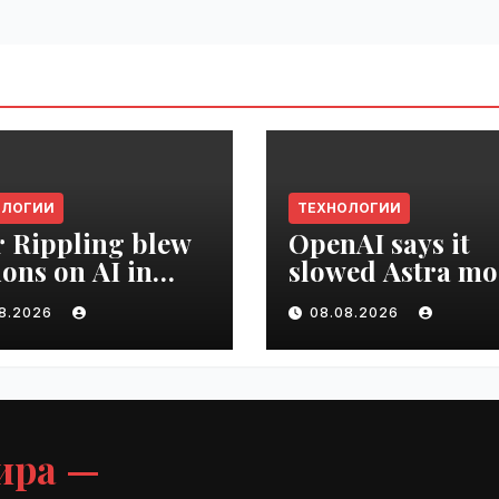
ОЛОГИИ
ТЕХНОЛОГИИ
r Rippling blew
OpenAI says it
ions on AI in
slowed Astra mo
hs, it built an
development ov
08.2026
08.08.2026
oyee ROI tool |
security concern
ime.ru
VseTime.ru
ира —