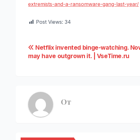
extremists-and-a-ransomware-gang-last-year/
Post Views:
34
Навигация
Netflix invented binge-watching. Now
may have outgrown it. | VseTime.ru
по
записям
От