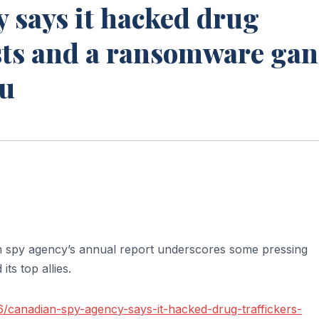
 says it hacked drug
ists and a ransomware ga
ru
an spy agency’s annual report underscores some pressing
ts top allies.
/canadian-spy-agency-says-it-hacked-drug-traffickers-