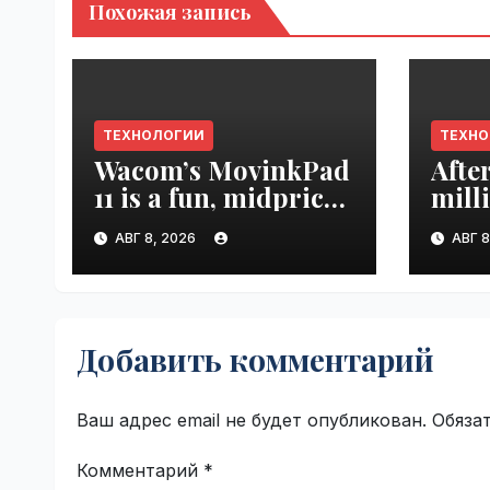
Похожая запись
ТЕХНОЛОГИИ
ТЕХН
Wacom’s MovinkPad
Afte
11 is a fun, midpriced
mill
entry point for
mont
АВГ 8, 2026
АВГ 8
digital artists |
empl
VseTime.ru
VseT
Добавить комментарий
Ваш адрес email не будет опубликован.
Обяза
Комментарий
*