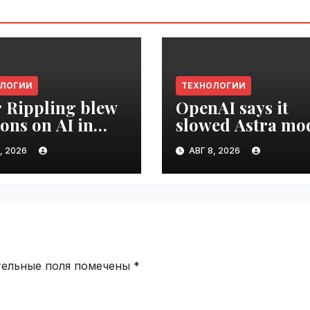
ОЛОГИИ
ТЕХНОЛОГИИ
r Rippling blew
OpenAI says it
ions on AI in
slowed Astra mo
hs, it built an
development ove
, 2026
АВГ 8, 2026
oyee ROI tool |
security concerns
ime.ru
VseTime.ru
тельные поля помечены
*